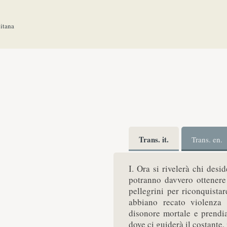
citana
Trans. it.
Trans. en.
I. Ora si rivelerà chi des
potranno davvero ottenere 
pellegrini per riconquista
abbiano recato violenza
disonore mortale e prendi
dove ci guiderà il costante,