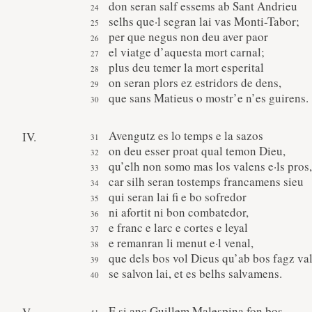
don seran salf essems ab Sant Andrieu
selhs que·l segran lai vas Monti-Tabor;
per que negus non deu aver paor
el viatge d’aquesta mort carnal;
plus deu temer la mort esperital
on seran plors ez estridors de dens,
que sans Matieus o mostr’e n’es guirens.
Avengutz es lo temps e la sazos
IV.
on deu esser proat qual temon Dieu,
qu’elh non somo mas los valens e·ls pros,
car silh seran tostemps francamens sieu
qui seran lai fi e bo sofredor
ni afortit ni bon combatedor,
e franc e larc e cortes e leyal
e remanran li menut e·l venal,
que dels bos vol Dieus qu’ab bos fagz va
se salvon lai, et es belhs salvamens.
E si anc Guillem Malespina fon bos