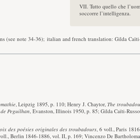
VII. Tutto quello che l’uom
soccorre l’intelligenza.
s (see note 34-36); italian and f
rench
translation: Gilda Caïti
omathie
, Leipzig 1895, p. 110; Henry J. Chaytor,
The troubadou
 de Peguilhan
, Evanston, Illinois 1950, p. 85; Gilda Caïti-Russ
oix des poésies originales des troubadours
, 6 voll., Paris 18
 voll., Berlin 1846-1886, vol. II, p. 169; Vincenzo De Bartholom