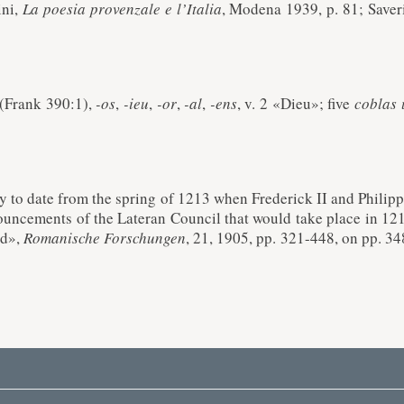
ini,
La poesia provenzale e l’Italia
, Modena 1939, p. 81; Save
 (Frank 390:1),
-os
,
-ieu
,
-or
,
-al
,
-ens
, v. 2 «Dieu»; five
coblas 
ly to date from the spring of 1213 when Frederick II and Philip
ouncements of the Lateran Council that would take place in 121
ed»,
Romanische Forschungen
, 21, 1905, pp. 321-448, on pp. 3