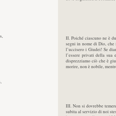
s,
II. Poiché ciascuno ne è du
segni in nome di Dio, che 
l’uccisero i Giudei! Se dia
l’essere privati della su
disprezziamo ciò che è gius
morire, non è nobile, mentre
,
III. Non si dovrebbe temere
subita al servizio di noi st