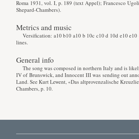
Roma 1931, vol. I, p. 189 (text Appel); Francesco Ugol
Shepard-Chambers).
Metrics and music
Versification: a10 b10 a10 b 10c c10 d 10d e10 e10
lines.
General info
The song was composed in northern Italy and is like
IV of Brunswick, and Innocent III was sending out ann
Land. See Kurt Lewent, «Das altprovenzalische Kreuzli
Chambers, p. 10.