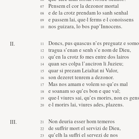
Pensem el cor la dezonor mortal
e de la crotz prendam lo sanh senhal
e passem lai, que·l ferms e·l conoissens
nos guizara, lo bos pap’Innocens.
Doncs, pus quascus n’es preguatz e somo
II.
tragua s’enan e senh s’e nom de Dieu,
qu’en la crotz fo mes entre dos lairos
quan ses colpa l’auciron li Juzieu;
quar si prezam Leialtat ni Valor,
son dezeret tenrem a dezonor.
Mas nos amam e volem so qu’es mal
e soanam so qu’es bon e que val;
que·l viures sai, qu’es morirs, non es gens
e·l morirs lai, viures ades, plazens.
Non deuria esser hom temeros
III.
de suffrir mort el servizi de Dieu,
qu’elh la suffri el servezi de nos