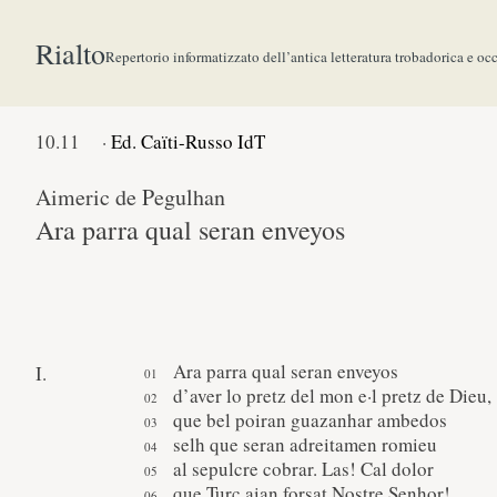
Rialto
Repertorio informatizzato dell’antica letteratura trobadorica e oc
10.
11
·
Ed. Caïti-Russo IdT
Aimeric de Pegulhan
Ara parra qual seran enveyos
Ara parra qual seran enveyos
I.
d’aver lo pretz del mon e·l pretz de Dieu,
que bel poiran guazanhar ambedos
selh que seran adreitamen romieu
al sepulcre cobrar. Las! Cal dolor
que Turc aian forsat Nostre Senhor!