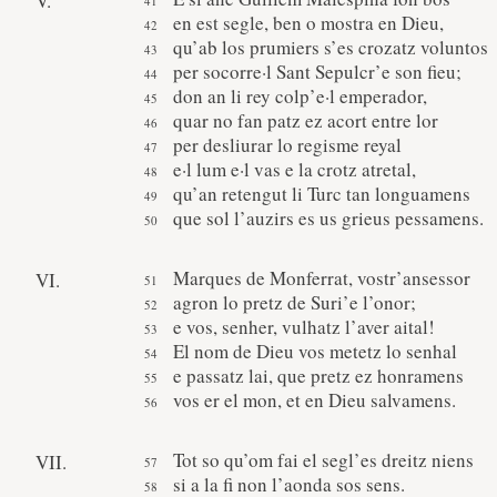
V.
en est segle, ben o mostra en Dieu,
qu’ab los prumiers s’es crozatz voluntos
per socorre·l Sant Sepulcr’e son fieu;
don an li rey colp’e·l emperador,
quar no fan patz ez acort entre lor
per desliurar lo regisme reyal
e·l lum e·l vas e la crotz atretal,
qu’an retengut li Turc tan longuamens
que sol l’auzirs es us grieus pessamens.
Marques de Monferrat, vostr’ansessor
VI.
agron lo pretz de Suri’e l’onor;
e vos, senher, vulhatz l’aver aital!
El nom de Dieu vos metetz lo senhal
e passatz lai, que pretz ez honramens
vos er el mon, et en Dieu salvamens.
Tot so qu’om fai el segl’es dreitz niens
VII.
si a la fi non l’aonda sos sens.