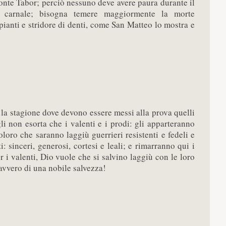
onte Tabor; perciò nessuno deve avere paura durante il
 carnale; bisogna temere maggiormente la morte
 pianti e stridore di denti, come San Matteo lo mostra e
e la stagione dove devono essere messi alla prova quelli
i non esorta che i valenti e i prodi: gli apparteranno
loro che saranno laggiù guerrieri resistenti e fedeli e
i: sinceri, generosi, cortesi e leali; e rimarranno qui i
r i valenti, Dio vuole che si salvino laggiù con le loro
davvero di una nobile salvezza!