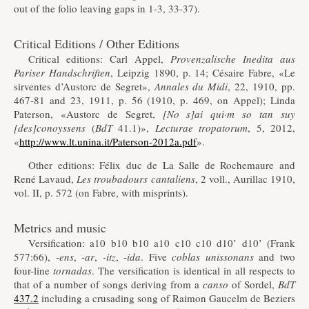
out of the folio leaving gaps in 1-3, 33-37).
Critical Editions / Other Editions
Critical editions: Carl Appel,
Provenzalische Inedita aus
Pariser Handschriften
, Leipzig 1890, p. 14; Césaire Fabre, «Le
sirventes d’Austorc de Segret»,
Annales du Midi
, 22, 1910, pp.
467-81 and 23, 1911, p. 56 (1910, p. 469, on Appel); Linda
Paterson, «Austorc de Segret,
[No s]ai qui·m so tan suy
[des]conoyssens
(
BdT
41.1)»,
Lecturae tropatorum
, 5, 2012,
«
http://www.lt.unina.it/Paterson-2012a.pdf
».
Other editions: Félix duc de La Salle de Rochemaure and
René Lavaud,
Les troubadours cantaliens
, 2 voll., Aurillac 1910,
vol. II, p. 572 (on Fabre, with misprints).
Metrics and music
Versification: a10 b10 b10 a10 c10 c10 d10’ d10’ (Frank
577:66),
-ens
,
-ar
,
-itz
, -
ida
. Five
coblas unissonans
and two
four-line
tornadas
. The versification is identical in all respects to
that of a number of songs deriving from a
canso
of Sordel,
BdT
437.2
including a crusading song of Raimon Gaucelm de Beziers