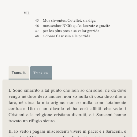
VII.
Mos sirventes, Cotellet, sia digz
mos senhor N’Oth qu’es lauzatz e grazitz
per los plus pros a sa valor grazida,
e donar t’a rossin a la partida.
Trans. it.
Trans. en.
I. Sono smarrito a tal punto che non so chi sono, né da dove
vengo né dove devo andare, non so nulla di cosa devo dire o
fare, né circa la mia origine: non so nulla, sono totalmente
confuso: Dio o un diavolo ci ha così afflitti che vedo i
Cristiani e la religione cristiana distrutti, e i Saraceni hanno
trovato un rifugio sicuro.
II. Io vedo i pagani miscredenti vivere in pace: e i Saraceni, e