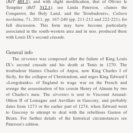
(
BdT
401.1
), and with slight modification, that of Olivier le
Templier (
BdT
312.1
); see Linda Paterson, «James the
Conqueror, the Holy Land, and the Troubadours»,
Cultura
neolatina
, 71, 2011, pp. 167-240 (pp. 211-212 and 222-221), for
full discussion. This form may have become particularly
associated in the south-western area and in mss. produced there
with Louis IX’s second crusade.
General info
The
sirventes
was composed after the failure of King Louis
IX’s second crusade and his death at Tunis in 1270. The
troubadour blames Charles of Anjou, now King Charles I of
Sicily, for the collapse of Christendom, and urges King Edward I
«Longshanks» of England to wage war on the French and
avenge the assassination of his cousin Henry of Almain by two
of Charles’s men. The
sirventes
is sent to Viscount Arnaud-
Othon II of Lomagne and Auvillars in Gascony, and probably
dates from 1273 or the earlier part of 1274, when Edward went
to Gascony to attempt to deal with the rebellious Gaston of
Béarn. For further details of the historical circumstances see
Paterson’s edition.