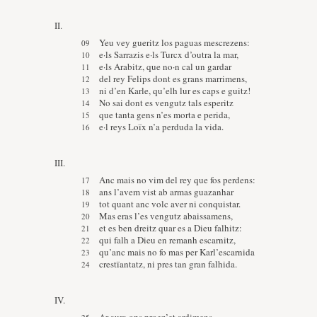
II.
Yeu vey gueritz los paguas mescrezens:
e·ls Sarrazis e·ls Turcx d’outra la mar,
e·ls Arabitz, que no·n cal un gardar
del rey Felips dont es grans marrimens,
ni d’en Karle, qu’elh lur es caps e guitz!
No sai dont es vengutz tals esperitz
que tanta gens n’es morta e perida,
e·l reys Loïx n’a perduda la vida.
III.
Anc mais no vim del rey que fos perdens:
ans l’avem vist ab armas guazanhar
tot quant anc volc aver ni conquistar.
Mas eras l’es vengutz abaissamens,
et es ben dreitz quar es a Dieu falhitz:
qui falh a Dieu en remanh escarnitz,
qu’anc mais no fo mas per Karl’escarnida
crestïantatz, ni pres tan gran falhida.
IV.