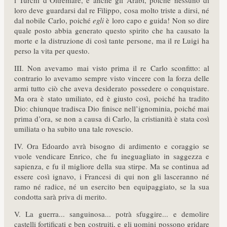
i Turchi d’Oltremare, e anche gli Arabi, poiché nessuno di
loro deve guardarsi dal re Filippo, cosa molto triste a dirsi, né
dal nobile Carlo, poiché
egli
è loro capo e guida! Non so dire
quale posto abbia generato questo spirito che ha causato la
morte e la distruzione di così tante persone, ma il re Luigi ha
perso la vita per questo.
III. Non avevamo mai visto prima il re Carlo sconfitto: al
contrario lo avevamo sempre visto vincere con la forza delle
armi tutto ciò che aveva desiderato possedere o conquistare.
Ma ora è stato umiliato, ed è giusto così, poiché ha tradito
Dio: chiunque tradisca Dio finisce nell’ignominia, poiché mai
prima d’ora, se non a causa di Carlo, la cristianità è stata così
umiliata o ha subito una tale rovescio.
IV. Ora Edoardo avrà bisogno di ardimento e coraggio se
vuole vendicare Enrico, che fu ineguagliato in saggezza e
sapienza, e fu il migliore della sua stirpe. Ma se continua ad
essere così ignavo, i Francesi di qui non gli lasceranno né
ramo né radice, né un esercito ben equipaggiato, se la sua
condotta sarà priva di merito.
V. La guerra... sanguinosa... potrà sfuggire... e demolire
castelli fortificati e ben costruiti, e gli uomini possono gridare