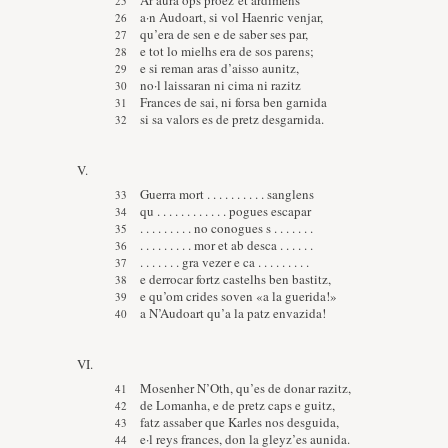
Ar aura ops proez’et ardimens
a·n Audoart, si vol Haenric venjar,
qu’era de sen e de saber ses par,
e tot lo mielhs era de sos parens;
e si reman aras d’aisso aunitz,
no·l laissaran ni cima ni razitz
Frances de sai, ni forsa ben garnida
si sa valors es de pretz desgarnida.
V.
Guerra mort . . . . . . . . . . sanglens
qu . . . . . . . . . . . . pogues escapar
. . . . . . . . . no conogues s . . . . . . .
. . . . . . . . . mor et ab desca . . . . . .
. . . . . . . gra vezer e ca . . . . . . . . .
e derrocar fortz castelhs ben bastitz,
e qu’om crides soven «a la guerida!»
a N’Audoart qu’a la patz envazida!
VI.
Mosenher N’Oth, qu’es de donar razitz,
de Lomanha, e de pretz caps e guitz,
fatz assaber que Karles nos desguida,
e·l reys frances, don la gleyz’es aunida.