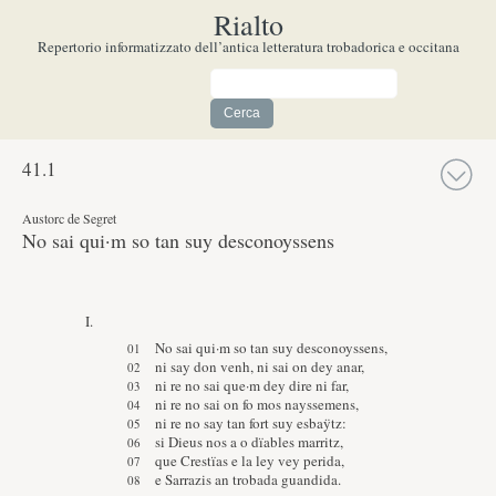
Rialto
Repertorio informatizzato dell’antica letteratura trobadorica e occitana
41.
1
Austorc de Segret
No sai qui·m so tan suy desconoyssens
I.
No sai qui·m so tan suy desconoyssens,
ni say don venh, ni sai on dey anar,
ni re no sai que·m dey dire ni far,
ni re no sai on fo mos nayssemens,
ni re no say tan fort suy esbaÿtz:
si Dieus nos a o dïables marritz,
que Crestïas e la ley vey perida,
e Sarrazis an trobada guandida.