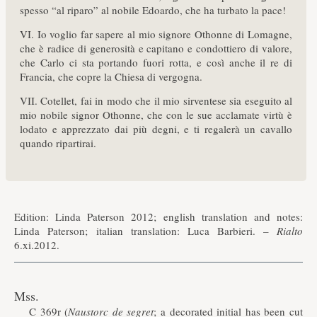
spesso “al riparo” al nobile Edoardo, che ha turbato la pace!
VI. Io voglio far sapere al mio signore Othonne di Lomagne,
che è radice di generosità e capitano e condottiero di valore,
che Carlo ci sta portando fuori rotta, e così anche il re di
Francia, che copre la Chiesa di vergogna.
VII. Cotellet, fai in modo che il mio sirventese sia eseguito al
mio nobile signor Othonne, che con le sue acclamate virtù è
lodato e apprezzato dai più degni, e ti regalerà un cavallo
quando ripartirai.
Edition: Linda Paterson 2012; english translation and notes:
Linda Paterson; italian translation: Luca Barbieri. –
Rialto
6.xi.2012.
Mss.
C 369r (
Naustorc de segret
; a decorated initial has been cut