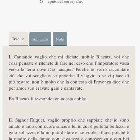
apres del seu repaire.
Trad. it.
Apparato
Note
I. Cantando voglio che mi diciate, nobile Blacatz, voi che
cosa pensate o ritenete di fare nel caso che l’imperatore vada
verso la terra dove Dio nacque? Perché io vorrò raccontare
ciò che voi scegliete: se preferite il viaggio o se vi piace di
più restare; non è molto che la contessa di Provenza dice che
per amor suo eravate gaio e cantavate.
En Blacatz li respondet en aqesta cobla:
II. Signor Falquet, voglio proprio che sappiate che io sono
amato e amo con cuore sincero lei in cui è perfetta bellezza e
gaio sollazzo; ella mi può disfare e, se vuole, rifare, poiché è
la madre della fama; con saggezza e conoscenza e con bei