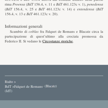
rima
Proensa
(
BdT
156.4, v. 11 e
BdT
461.123c v. 1),
penedensa
(
BdT
156.4, v. 25 e
BdT
461.123c v. 14) e
entendensa
(
BdT
156.4, v. 13 e
BdT
461.123c v. 20).
Informazioni generali
Scambio di
coblas
fra Falquet de Romans e Blacatz circa la
partecipazione di quest’ultimo alla crociata promossa da
Federico II. Si vedano le
Circostanze storiche
.
Rialto >
·
(Blacatz)
BdT >
Falquet de Romans
(
IdT
)