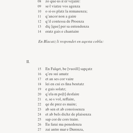
zo que·us n’er vejaire:
se·l viatze vos agenza
o si·os platz la remanenza;
q’ancor non a gaire
q’il contessa de Proenza
diç [que] per sa entendenza
eratz gais e chantaire
En Blacatz li respondet en aqesta cobla:
II.
En Falqet, be [vuoill] sapçatz
q’eu sui amatz
et an ses cor vaire
lei en cui es fina beutatz
e gais solatz;
q’ela·m po[t] desfaire
e, se·s vol, reffaire,
qe de prez es maire;
ab sen et ab conoissenza
et ab bels dichz de plaisenza
sap cor de cors traire.
Eu farai ma penedenza
zai antre mar e Durenza,