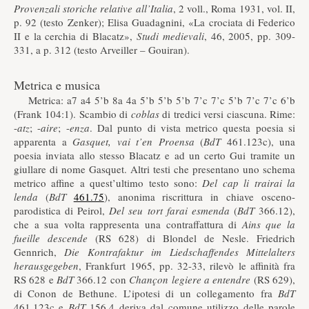
Provenzali storiche relative all’Italia
, 2 voll., Roma 1931, vol. II,
p. 92 (testo Zenker); Elisa Guadagnini, «La crociata di Federico
II e la cerchia di Blacatz»,
Studi medievali
, 46, 2005, pp. 309-
331, a p. 312 (testo Arveiller – Gouiran).
Metrica e musica
Metrica: a7 a4 5’b 8a 4a 5’b 5’b 5’b 7’c 7’c 5’b 7’c 7’c 6’b
(Frank 104:1). Scambio di
coblas
di tredici versi ciascuna. Rime:
-
atz
; -
aire
; -
enza
. Dal punto di vista metrico questa poesia si
apparenta a
Gasquet, vai t’en Proensa
(
BdT
461.123c), una
poesia inviata allo stesso Blacatz e ad un certo Gui tramite un
giullare di nome Gasquet. Altri testi che presentano uno schema
metrico affine a quest’ultimo testo sono:
Del cap li trairai la
lenda
(
BdT
461.75
), anonima riscrittura in chiave osceno-
parodistica di Peirol,
Del seu tort farai esmenda
(
BdT
366.12),
che a sua volta rappresenta una contraffattura di
Ains que la
fueille descende
(RS 628) di Blondel de Nesle. Friedrich
Gennrich,
Die Kontrafaktur im Liedschaffendes Mittelalters
herausgegeben
, Frankfurt 1965, pp. 32-33, rilevò le affinità fra
RS 628 e
BdT
366.12 con
Chançon legiere a entendre
(RS 629),
di Conon de Bethune. L’ipotesi di un collegamento fra
BdT
461.123c e
BdT
156.4 deriva dal comune utilizzo delle parole