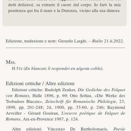
detti deliziosi, sa estrarre il cuore dal corpo. Io farò la mia
penitenza qui fra il mare e la Durenza, vicino alla sua dimora.
Edizione, traduzione e note: Gerardo Larghi. –
Rialto
21.ii.2022.
Mss.
H 51r (
En blancatz li respondet en a/qesta cobla
).
Edizioni critiche / Altre edizioni
Edizioni critiche: Rudolph Zenker,
Die Gedichte des Folquet
von Romans
, Halle 1896, p. 69; Otto Soltau, «Die Werke des
Trobadors Blacatz»,
Zeitschrift für Romanische Philologie
, 23,
1899, pp. 201-248; 24, 1900, pp. 33-60, p. 246; Raymond
Arveiller - Gérard Gouiran,
L’oeuvre poétique de Falquet de
Romans
, Aix-en-Provence 1987, p. 124.
Altre edizioni: Vincenzo De Bartholomaeis,
Poesie