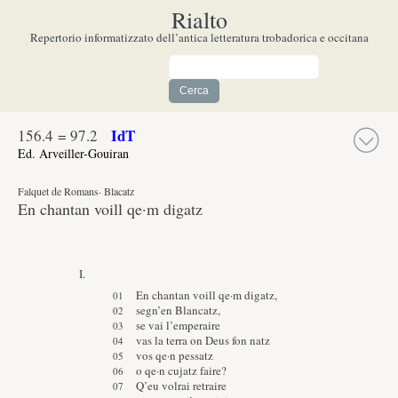
Rialto
Repertorio informatizzato dell’antica letteratura trobadorica e occitana
IdT
156.
4
=
97.2
Ed. Arveiller-Gouiran
Falquet de Romans
· Blacatz
En chantan voill qe·m digatz
I.
En chantan voill qe·m digatz,
segn’en Blancatz,
se vai l’emperaire
vas la terra on Deus fon natz
vos qe·n pessatz
o qe·n cujatz faire?
Q’eu volrai retraire