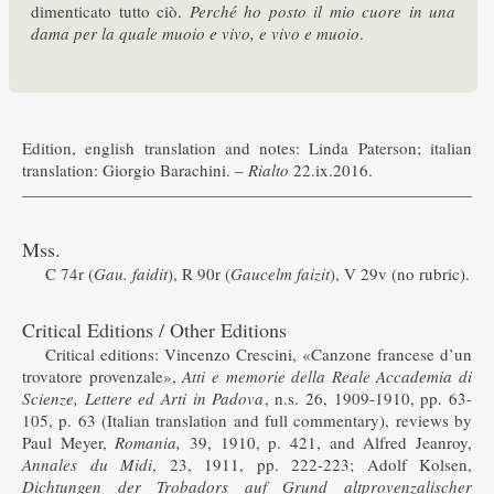
dimenticato tutto ciò.
Perché ho posto il mio cuore in una
dama per la quale muoio e vivo, e vivo e muoio
.
Edition, english translation and notes: Linda Paterson; italian
translation: Giorgio Barachini. –
Rialto
22.ix.2016.
Mss.
C 74r (
Gau. faidit
), R 90r (
Gaucelm faizit
), V 29v (no rubric).
Critical Editions / Other Editions
Critical editions: Vincenzo Crescini, «Canzone francese d’un
trovatore provenzale»,
Atti e memorie della Reale Accademia di
Scienze, Lettere ed Arti in Padova
, n.s. 26, 1909-1910, pp. 63-
105, p. 63 (Italian translation and full commentary), reviews by
Paul Meyer,
Romania,
39, 1910, p. 421, and Alfred Jeanroy,
Annales du Midi
, 23, 1911, pp. 222-223; Adolf Kolsen,
Dichtungen der Trobadors auf Grund altprovenzalischer