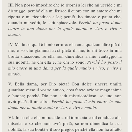
III. Non posso impedire che io ritorni a lei che mi uccide e mi
distrugge, perché ella mi ferisce il cuore con un amore che mi
riporta e mi riconduce a lei; perciò, ho timore e paura che,
quando mi vedrà, le sarà spiacevole.
Perché ho posto il mio
cuore in una dama per la quale muoio e vivo, e vivo e
muoio
.
IV. Ma io so qual è il mio errore: ella ama qualcun altro più di
me, e so che giammai avrà pietà di me; io mi trovo in una
brutta situazione, se ella non dimentica a mio vantaggio la
sua nobiltà, né chi ella è, né chi io sono.
Perché ho posto il
mio cuore in una dama per la quale muoio e vivo, e vivo e
muoio
.
V. Bella dama, per Dio pietà! Con dolce sincera umiltà
guardate verso il vostro amico, così farete azione magnanima
e buona; perché Dio non sarà misericordioso, se uno non
avrà pietà di un altro.
Perché ho posto il mio cuore in una
dama per la quale muoio e vivo, e vivo e muoio
.
VI. Io so che ella mi uccide e mi tormenta e mi conduce alla
miseria; e so che non avrà pietà, se non dimentica la sua
nobiltà, la sua bontà e il suo pregio, perché ella non ha affatto