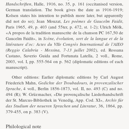
Handschriften
, Halle, 1916, no. 35, p. 161 (occitanised version,
German translation. The book gives the date as 1916-1919;
Kolsen states his intention to publish more later, but apparently
did not do so); Jean Mouzat,
Les poèmes de Gaucelm Faidit
,
Paris 1965, 49, p. 403 (and 55ter, p. 472, st. 1-2); Ulrich Mölk,
«A propos de la tradition manuscrite de la chanson PC 167,50 de
Gaucelm Faidit», in
Scène, évolution, sort de la langue et de la
littérature d’oc: Actes du VIIe Congrès International de l’AIEO
(Reggio Calabria - Messina, 7-13 juillet 2002)
, ed. Rossana
Castano, Saverio Guida and Fortunata Latella, 2 voll., Rome,
2003, vol. I, pp. 555-564 on p. 562 (diplomatic editions of each
manuscript).
Other editions: Earlier diplomatic editions by Carl August
Friederich Mahn,
Gedichte der Troubadours, in provenzalischer
Sprache
, 4 voll., Berlin 1856-1873, vol. II, no. 493 (C) and no.
494 (R); W. Grüzmacher, «Die provençalische Liederhandschrift
der St. Marcus-Bibliothek in Venedig, App. Cod. XI»,
Archiv für
das Studium der neueren Sprachen und Literatur
, 36, 1864, pp.
379-455, on p. 383 (V).
Philological note