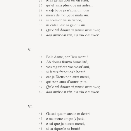
Mas ge sai don sui en error,
qu’el’ama plus que mi autrui,
e sa[i] que ja n’aura un jorn
merci de moi, que mala sui,
si no·m oblia sa richor,
ni cals il est ni ge qui sui.
Qu’e tal daima ai pausé mon cuer,
don muir e·n viu, e·n viu e·n muer.
V.
Bela dame, per Deu merci!
Ab dousa franxa humelité,
vos regardetz vas vostr’ami,
si faretz franques’e bonté,
car ja Dieus non aura merci,
qui non aura d’autrui pité.
Qu’e tal daima ai pausé mon cuer,
don muir e·n viu, e·n viu e·n muer.
VI.
Ge sai que·m ausi e·m destri
e me men
e
em po[v]reté,
e sai que ja n’aura merci,
si sa riques’e sa bonté