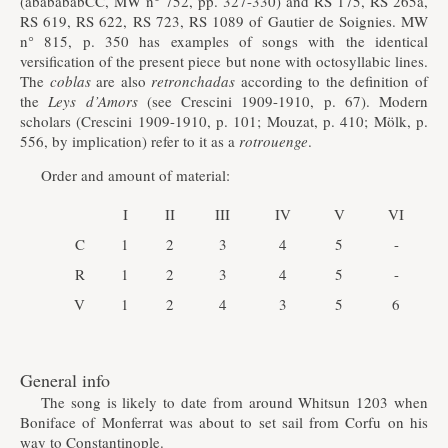
(ababababCC, MW n° 752, pp. 327-330) and RS 175, RS 265a,
RS 619, RS 622, RS 723, RS 1089 of Gautier de Soignies. MW
n° 815, p. 350 has examples of songs with the identical
versification of the present piece but none with octosyllabic lines.
The
coblas
are also
retronchadas
according to the definition of
the
Leys d’Amors
(see Crescini 1909-1910, p. 67). Modern
scholars (Crescini 1909-1910, p. 101; Mouzat, p. 410; Mölk, p.
556, by implication) refer to it as a
rotrouenge
.
Order and amount of material:
I
II
III
IV
V
VI
C
1
2
3
4
5
-
R
1
2
3
4
5
-
V
1
2
4
3
5
6
General info
The song is likely to date from around Whitsun 1203 when
Boniface of Monferrat was about to set sail from Corfu on his
way to Constantinople.