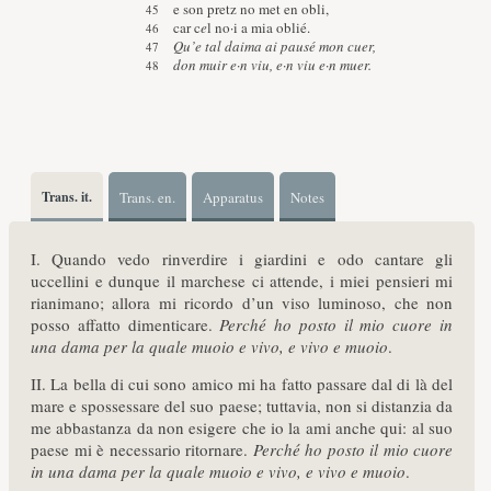
e son pretz no met en obli,
car c
e
l no·i a mia oblié.
Qu’e tal daima ai pausé mon cuer,
don muir e·n viu, e·n viu e·n muer.
Trans. it.
Trans. en.
Apparatus
Notes
I. Quando vedo rinverdire i giardini e odo cantare gli
uccellini e dunque il marchese ci attende, i miei pensieri mi
rianimano; allora mi ricordo d’un viso luminoso, che non
posso affatto dimenticare.
Perché ho posto il mio cuore in
una dama per la quale muoio e vivo, e vivo e muoio
.
II. La bella di cui sono amico mi ha fatto passare dal di là del
mare e spossessare del suo paese; tuttavia, non si distanzia da
me abbastanza da non esigere che io la ami anche qui: al suo
paese mi è necessario ritornare.
Perché ho posto il mio cuore
in una dama per la quale muoio e vivo, e vivo e muoio
.