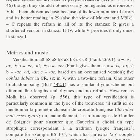
46) though they should not necessarily be regarded as erroneous.
V has been chosen as base because of its lower number of errors
and its better reading in 29 (also the view of Mouzat and Mölk).
– C repeats the refrain in all of its five stanzas; R gives a
shortened version in stanzas II-IV, while V provides it only once,
in stanza I.
Metrics and music
Versification: a8 b8 a8 b8 a8 b8 c8 c8 (Frank 269:1); a =
-is
,
-
or
,
-i
; b = -
er
, -
ui
, -
é
; c =
-uer
(Frank gives them as a =
-is, -or, -i
;
b =
-ar, -ui, -at
; c =
-or
, based on an occitanised version); five
coblas doblas
in CR, six in V, with a two-line refrain. One other
troubadour song (BdT
442.1
) has a similar rhyme-scheme but
different line lengths and rhymes and no refrain. However, as
Mölk has observed (p. 556), this type of versification is
particularly common in the lyric of the trouvères: ‘il suffit ici de
mentionner la première chanson de croisade française
Chevalier
mult estes guariz
ou, naturellement, les rotrouenges de Gontier
de Soignies pour s’assurer que Gaucelm a choisi un type
strophique correspondant à la tradition lyrique française’;
compare for example RS 175, which has an extra ‘ab’ couplet