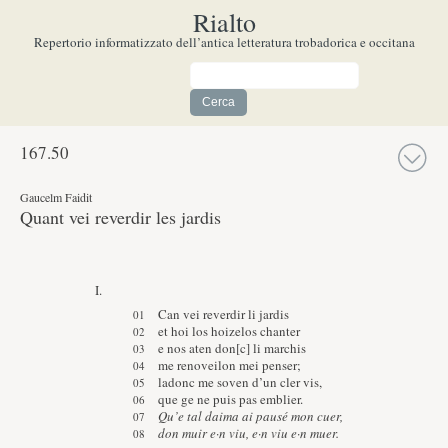
Rialto
Repertorio informatizzato dell’antica letteratura trobadorica e occitana
167.
50
Gaucelm Faidit
Quant vei reverdir les jardis
I.
Can vei reverdir li jardis
et hoi los hoizelos chanter
e nos aten don[c] li marchis
me renoveilon mei penser;
ladonc me soven d’un cler vis,
que ge ne puis pas emblier.
Qu’e tal daima ai pausé mon cuer,
don muir e·n viu, e·n viu e·n muer.