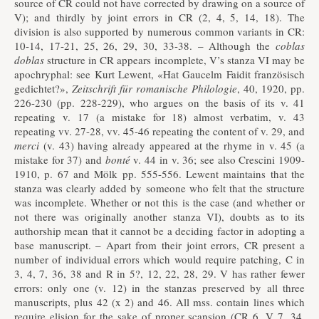
source of CR could not have corrected by drawing on a source of
V); and thirdly by joint errors in CR (2, 4, 5, 14, 18). The
division is also supported by numerous common variants in CR:
10-14, 17-21, 25, 26, 29, 30, 33-38. – Although the
coblas
doblas
structure in CR appears incomplete, V’s stanza VI may be
apochryphal: see Kurt Lewent, «Hat Gaucelm Faidit französisch
gedichtet?»,
Zeitschrift für romanische Philologie
, 40, 1920, pp.
226-230 (pp. 228-229), who argues on the basis of its v. 41
repeating v. 17 (a mistake for 18) almost verbatim, v. 43
repeating vv. 27-28, vv. 45-46 repeating the content of v. 29, and
merci
(v. 43) having already appeared at the rhyme in v. 45 (a
mistake for 37) and
bonté
v. 44 in v. 36; see also Crescini 1909-
1910, p. 67 and Mölk pp. 555-556. Lewent maintains that the
stanza was clearly added by someone who felt that the structure
was incomplete. Whether or not this is the case (and whether or
not there was originally another stanza VI), doubts as to its
authorship mean that it cannot be a deciding factor in adopting a
base manuscript. – Apart from their joint errors, CR present a
number of individual errors which would require patching, C in
3, 4, 7, 36, 38 and R in 5?, 12, 22, 28, 29. V has rather fewer
errors: only one (v. 12) in the stanzas preserved by all three
manuscripts, plus 42 (x 2) and 46. All mss. contain lines which
require elision for the sake of proper scansion (CR 6, V 7, 34,