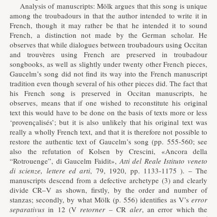
Analysis of manuscripts: Mölk argues that this song is unique
among the troubadours in that the author intended to write it in
French, though it may rather be that he intended it to sound
French, a distinction not made by the German scholar. He
observes that while dialogues between troubadours using Occitan
and trouvères using French are preserved in troubadour
songbooks, as well as slightly under twenty other French pieces,
Gaucelm’s song did not find its way into the French manuscript
tradition even though several of his other pieces did. The fact that
his French song is preserved in Occitan manuscripts, he
observes, means that if one wished to reconstitute his original
text this would have to be done on the basis of texts more or less
‘provençalisés’; but it is also unlikely that his original text was
really a wholly French text, and that it is therefore not possible to
restore the authentic text of Gaucelm’s song (pp. 555-560; see
also the refutation of Kolsen by Crescini, «Ancora della
“Rotrouenge”, di Gaucelm Faidit»,
Atti del Reale Istituto veneto
di scienze, lettere ed arti
, 79, 1920, pp. 1133-1175 ). – The
manuscripts descend from a defective archetype (3) and clearly
divide CR–V as shown, firstly, by the order and number of
stanzas; secondly, by what Mölk (p. 556) identifies as V’s
error
separativus
in 12 (V
retorner
– CR
aler
, an error which the