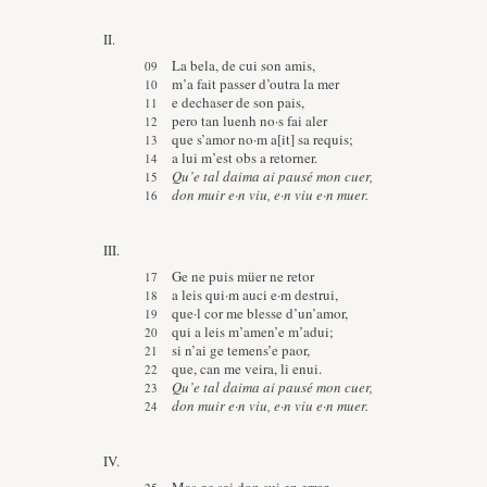
II.
La bela, de cui son amis,
m’a fait passer d’outra la mer
e dechaser de son pais,
pero tan luenh no·s fai aler
que s’amor no·m a[it] sa requis;
a lui m’est obs a retorner.
Qu’e tal daima ai pausé mon cuer,
don muir e·n viu, e·n viu e·n muer.
III.
Ge ne puis müer ne retor
a leis qui·m auci e·m destrui,
que·l cor me blesse d’un’amor,
qui a leis m’amen’e m’adui;
si n’ai ge temens’e paor,
que, can me veira, li enui.
Qu’e tal daima ai pausé mon cuer,
don muir e·n viu, e·n viu e·n muer.
IV.