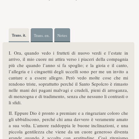
Trans. it.
Trans. en.
Notes
I. Ora, quando vedo i frutteti di nuovo verdi e l’estate in
arrivo, il mio cuore mi attira verso i piaceri della compagnia
più che quando l’anno si fa spoglio; e la gioia e il canto,
l’allegria e i cinguettii degli uccelli sono per me un invito a
cantare e a essere allegro. Però vedo molte cose che mi
rendono triste, soprattutto perché il Santo Sepolcro è rimasto
nelle mani dei pagani malvagi e crudeli, pieni di arroganza,
di menzogna e di tradimento, senza che nessuno li contrasti o
li sfidi.
II. Eppure Dio è pronto a premiare e a ringraziare coloro che
gli ubbidiscono, perché chi ama davvero è veramente amato
a sua volta. L’amore raddoppia le buone inclinazioni, e una
piccola gentilezza che viene da un cuore generoso diventa
grande quando è accolta con gratitudine. Così riteniamo