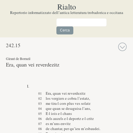
Rialto
Repertorio informatizzato dell’antica letteratura trobadorica e occitana
242.
15
Giraut de Borneil
Era, quan vei reverdezitz
I.
Era, quan vei reverdezitz
los vergiers e cobra l’estatz,
me tira·l cors plus ves solatz
que quan se desaguisa l’ans,
E·l iois e·l chans
dels auzels e·l deportz e·l critz
es m’uns envitz
de chantar, per qu’ieu m’esbaudei.