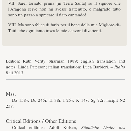
VII. Sarei tornato prima [in Terra Santa] se il signore che
l’Aragona serve non mi avesse trattenuto, e malgrado tutto
sono un pazzo a sprecare il fiato cantando!
VIII. Ma sono felice di farlo per il bene della mia Migliore-di-
Tutti, che ogni tanto trova le mie canzoni divertenti.
Edition: Ruth Verity Sharman 1989; english translation and
notes: Linda Paterson; italian translation: Luca Barbieri. –
Rialto
8.iii.2013.
Mss.
Da 158v, Dc 245r, H 38r, I 25v, K 14v, Sg 72r; incipit N2
23v.
Critical Editions / Other Editions
Critical editions: Adolf Kolsen,
Sämtliche Lieder des