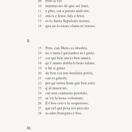
Pero si vei
maintas res de que sui iratz,
e plus, car a paians malvatz,
enicx e feinz, fals e felos
es lo Sains Sepulcres restatz,
que no·ls ensec clams ni tensos.
II.
Pero, can Dieus es obeditz,
no’s tarza·l guizardos ni·l gratz,
car qui ben am’es ben amatz;
qe l’amors dobla·ls bons talans,
e fai si grans
de bon cor uns benfaitz petitz,
can es grazitz.
per qu’enten hom que ben estei
q’al maior rei,
cui non contrasta poestatz,
se vir la bona volontatz,
E·l bos cors e la sospeissos;
qar cel qui pesa sos peccatz
es ades benignes e bos.
III.