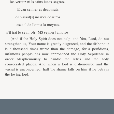
las vertutz ni·ls sains luecx sagratz.
E can senher es dezonratz
e·l vassal[s] no n’es cossiros
esca·il de l’omta la meytatz
s’il trai lo seyn[o]r [MS seyner] amoros.
[And if the Holy Spirit does not help, and You, Lord, do not
strengthen us, Your name is greatly disgraced, and the dishonour
is a thousand times worse than the damage, for a perfidious,
infamous people has now approached the Holy Sepulchre in
order blasphemously to handle the relics and the holy
consecrated places. And when a lord is dishonoured and the
vassal is unconcerned, half the shame falls on him if he betrays
the loving lord.]