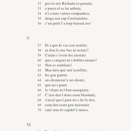
pos lo reis Richartz es passatz,
e pueis el es lai aribatz,
n’i a tans valens companhos,
derga son cap Crestiandatz,
c’un petit l’a trop baissat ios!
V.
Et a que fo vas cors noiritz,
ni don li crec bes ni rictatz?
Cuiatz c’avers fos aiustatz
que·s cregues ni·s dobles enians?
Non es senblans!
Mas deis que seri’acuillitz,
fos gen partitz
ses desmezur’e ses desrei,
que no·s parei
lo vilans ni·l ben-ensegnatz.
C’aisi deu·l dons esser blasmatz,
s’aicel que·l pren no·s fai lo dos,
com deu esser gen raizonatz
cant sens lo capdel’e raisos.
VI.