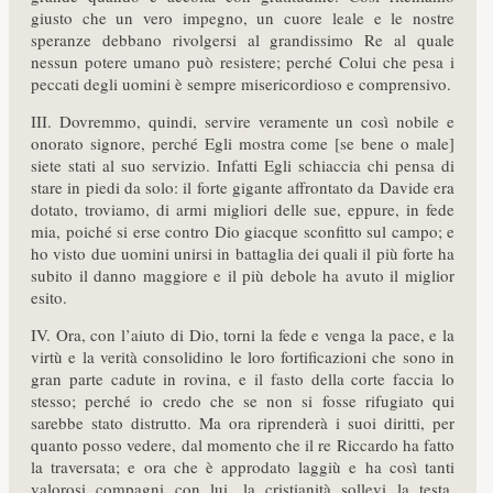
giusto che un vero impegno, un cuore leale e le nostre
speranze debbano rivolgersi al grandissimo Re al quale
nessun potere umano può resistere; perché Colui che pesa i
peccati degli uomini è sempre misericordioso e comprensivo.
III. Dovremmo, quindi, servire veramente un così nobile e
onorato signore, perché Egli mostra come [se bene o male]
siete stati al suo servizio. Infatti Egli schiaccia chi pensa di
stare in piedi da solo: il forte gigante affrontato da Davide era
dotato, troviamo, di armi migliori delle sue, eppure, in fede
mia, poiché si erse contro Dio giacque sconfitto sul campo; e
ho visto due uomini unirsi in battaglia dei quali il più forte ha
subito il danno maggiore e il più debole ha avuto il miglior
esito.
IV. Ora, con l’aiuto di Dio, torni la fede e venga la pace, e la
virtù e la verità consolidino le loro fortificazioni che sono in
gran parte cadute in rovina, e il fasto della corte faccia lo
stesso; perché io credo che se non si fosse rifugiato qui
sarebbe stato distrutto. Ma ora riprenderà i suoi diritti, per
quanto posso vedere, dal momento che il re Riccardo ha fatto
la traversata; e ora che è approdato laggiù e ha così tanti
valorosi compagni con lui, la cristianità sollevi la testa,