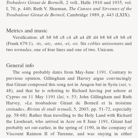
Trobadors Giraut de Bornelh
, 2 voll., Halle 1910 and 1935, vol.
I, 70, p. 440; Ruth V. Sharman,
The Cansos and Sirventes of the
Troubadour Giraut de Borneil
, Cambridge 1989, p. 443 (LXIX).
Metrics and music
Versification: a8 b8 b8 c8 c4 a8 a4 d8 d4 b8 b8 e8 b8 e8
(Frank 679:1),
-itz
,
-atz
,
-ans
,
-ei
,
-os
. Six
coblas unissonans
and
two
tornadas
, one of four lines and one of two. Unicum.
General info
The song probably dates from May-June 1191. Contrary to
previous opinion, Gillingham and Harvey argue convincingly
that Giraut composed this song not in Aragon but in Syria (
sai
, v.
48), and that he is referring to Richard having put ashore at
Cyprus on 11 May 1191 (
lai
, v. 53; John Gillingham and Ruth
Harvey, «Le troubadour Giraut de Borneil et la troisème
croisade»,
Rivista di studi testuali
, 5, 2003, pp. 51-72, especially
pp. 58-68). Rather than travelling to the Holy Land with Richard
the Lionheart, who arrived in Acre on 8 June 1191, Giraut had
probably set out earlier, in the spring of 1190, in the company of
Viscount Raimon II of Turenne, and was staying in either