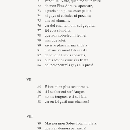
Per qu’ieu vauc, quan me sui partitz
de mon Plus-Adreitz, apensatz,
e pueis non puesc esser paiatz
ni gays ni coindes ni prezans;
ans soi clamans,
car del chantar no·m sui gequitz.
E·l cors si·m ditz
que non sobreleu ni feonei,
mas que folei,
savis, e plassa·m ma foldatz;
c’abans s’asina·l fols senatz
de ioi que·l savis consiros,
pueis ses ioi viure s’es triatz
pel peior entrels gays e·ls pros!
VII.
E fora m’en plus tost tornatz,
si·l senher cui serf Aragos,
no me tengues, e si sui fatz,
car en fol gasti mas chansos!
VIII.
Mas per mon Sobre-Totz mi platz,
que s’en demora per sazos!