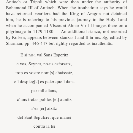
Antioch or Tripoli which were then under the authority of
Bohemond III of Antioch. When the troubadour says he would
have returned «earlier» had the King of Aragon not detained
him, he is referring to his previous journey to the Holy Land
when he accompanied Viscount Aimar V of Limoges there on a
pilgrimage in 1179-1180. – An additional stanza, not recorded
by Kolsen, appears between stanzas I and II in ms. Sg, edited by
Sharman, pp. 446-447 but rightly regarded as inauthentic:
E si no·i val Sans Esperitz
e vos, Seyner, no·us esforsatz,
trop es vostre nom[s] abaissatz,
e·l despieg[s] es peier que·l dans
per mil aitans,
c’uns trefas pobles [et] aunitz
s’es [er] aizitz
del Sant Sepulcre, que manei
contra la lei