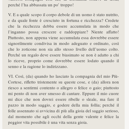
perché l’ha abbassata un po’ troppo!
V. E a quale scopo il corpo debole di un uomo è stato nutrito,
e da quale fonte è cresciuto in fortuna e ricchezza? Credete
che la ricchezza debba essere accumulata in modo che
l’inganno possa crescere e raddoppiare? Niente affatto!
Piuttosto, non appena viene accumulata essa dovrebbe essere
signorilmente condivisa in modo adeguato e ordinato, così
che lo zoticone non sia allo stesso livello dell’uomo colto.
Perché un regalo deve essere biasimato se non è adatto a chi
lo riceve, proprio come dovrebbe essere lodato quando il
senno e la ragione lo indirizzano.
VI. Così, (da) quando ho lasciato la compagnia del mio Più-
Cortese, rifletto tristemente su queste cose, e (da) allora non
riesco a sentirmi contento o allegro o felice o gaio; piuttosto
mi pento di non aver smesso di cantare. Eppure il mio cuore
mi dice che non dovrei essere ribelle o sleale, ma fare il
pazzo in modo saggio, e godere della mia follia; perché il
folle assennato si avvicina di più alla gioia del saggio serioso,
dal momento che agli occhi della gente valente e felice la
peggior vita possibile è una vita senza gioia.