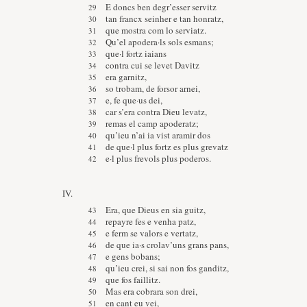
E doncs ben degr’esser servitz
tan francx seinher e tan honratz,
que mostra com lo serviatz.
Qu’el apodera·ls sols esmans;
que·l fortz iaians
contra cui se levet Davitz
era garnitz,
so trobam, de forsor arnei,
e, fe que·us dei,
car s’era contra Dieu levatz,
remas el camp apoderatz;
qu’ieu n’ai ia vist aramir dos
de que·l plus fortz es plus grevatz
e·l plus frevols plus poderos.
IV.
Era, que Dieus en sia guitz,
repayre fes e venha patz,
e ferm se valors e vertatz,
de que ia·s crolav’uns grans pans,
e gens bobans;
qu’ieu crei, si sai non fos ganditz,
que fos faillitz.
Mas era cobrara son drei,
en cant eu vei,