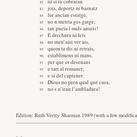
ni si ia cobraran
jois, deportz ni barnatz
lur ancian estatge,
no·n metria ges gatge,
tan pueia·l mals anseis!
E drechura ni leis
no men’aisi ver ais,
quom ia dis ni retrais,
establimens ni mans,
per que er desenans
e tart al remaner;
e si del captener
Dieus no pren qual que cura,
no·s n’iran l’ambladura!
Edition: Ruth Verity Sharman 1989 (with a few modificati