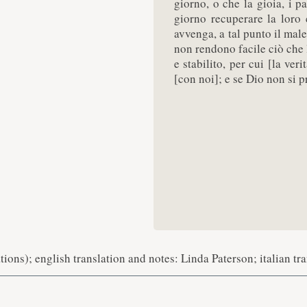
giorno, o che la gioia, i p
giorno recuperare la loro
avvenga, a tal punto il male 
non rendono facile ciò che 
e stabilito, per cui [la ver
[con noi]; e se Dio non si p
ons); english translation and notes: Linda Paterson; italian tr