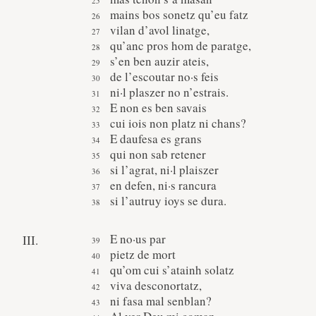
mains bos sonetz qu’eu fatz
vilan d’avol linatge,
qu’anc pros hom de paratge,
s’en ben auzir ateis,
de l’escoutar no·s feis
ni·l plaszer no n’estrais.
E non es ben savais
cui iois non platz ni chans?
E daufesa es grans
qui non sab retener
si l’agrat, ni·l plaiszer
en defen, ni·s rancura
si l’autruy ioys se dura.
E no·us par
III.
pietz de mort
qu’om cui s’atainh solatz
viva desconortatz,
ni fasa mal senblan?