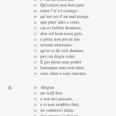
Qu’estiers non fora patz
entre l’ir’e·l coratge;
qu’ieu vei d’un mal usatge
que puei’ades e creis,
car es faillitz domneis,
don sol hom esser gais,
e pretz non pot ni iais
revenir entretans;
qu’er es de cels damans
per cui degra valer.
E ges pretz sens poder
loniamen sans non dura
sens clam o sens rancura.
Alegrar
II.
mi voill fort
e son aisi passatz,
e si non sembles fatz,
no camiera·l talan;
mas tenon s’a masan