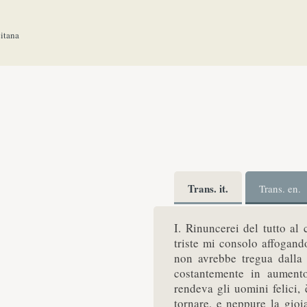
citana
Trans. it.
Trans. en.
I. Rinuncerei del tutto al
triste mi consolo affogand
non avrebbe tregua dalla t
costantemente in aumento
rendeva gli uomini felici,
tornare, e neppure la gioi