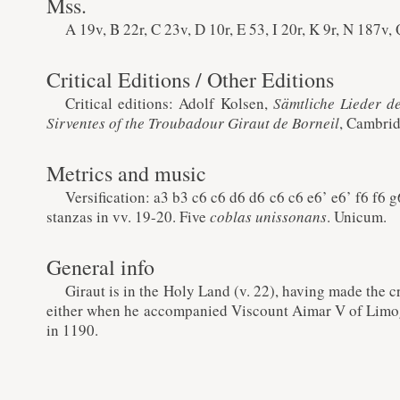
Mss.
A 19v, B 22r, C 23v, D 10r, E 53, I 20r, K 9r, N 187v,
Critical Editions / Other Editions
Critical editions: Adolf Kolsen,
Sämtliche Lieder d
Sirventes of the Troubadour Giraut de Borneil
, Cambrid
Metrics and music
Versification: a3 b3 c6 c6 d6 d6 c6 c6 e6’ e6’ f6 f6 
stanzas in vv. 19-20. Five
coblas unissonans
. Unicum.
General info
Giraut is in the Holy Land (v. 22), having made the 
either when he accompanied Viscount Aimar V of Limoge
in 1190.