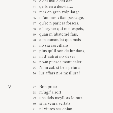
e del mal e del dan
qe·ls en a desviatz,
mas en gran volpilatge
m’an mes vilan passatge,
qu’ie·n parlera forseis,
e·l seyner qui·m n’espeis,
quan m’abatera·l fais,
a·m comandat que mais
no sia coreillans
plus qu’il son de lur dans,
ni d’autrui no-dever
no·m puesca mout caler.
Ni·m cal, si be·s peiura
lur affars ni·s meillura!
Bon proar
V.
m’agr’a sort
uns dels meyllors letratz
si ia venra vertatz
ni viures ses enian,