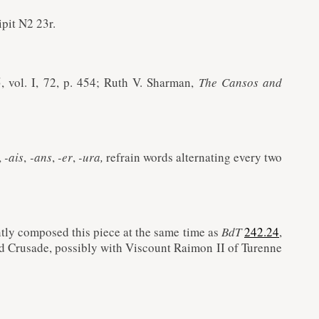
ipit N2 23r.
5, vol. I, 72, p. 454; Ruth V. Sharman,
The Cansos and
,
-ais
,
-ans
,
-er
,
-ura,
refrain words alternating every two
ntly composed this piece at the same time as
BdT
242.24
,
d Crusade, possibly with Viscount Raimon II of Turenne