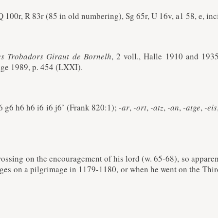
 Q 100r, R 83r (85 in old numbering), Sg 65r, U 16v, a1 58, e, inc
es Trobadors Giraut de Bornelh
, 2 voll., Halle 1910 and 193
ge 1989, p. 454 (LXXI).
g6 g6 h6 h6 i6 i6 j6’ (Frank 820:1);
-ar
,
-ort
,
-atz
,
-an
,
-atge
,
-eis
crossing on the encouragement of his lord (w. 65-68), so appare
s on a pilgrimage in 1179-1180, or when he went on the Thir