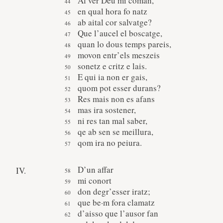
Al ver Deu mi coman,
en qual hora fo natz
ab aital cor salvatge?
Que l’aucel el boscatge,
quan lo dous temps pareis,
movon entr’els meszeis
sonetz e critz e lais.
E qui ia non er gais,
quom pot esser durans?
Res mais non es afans
mas ira sostener,
ni res tan mal saber,
qe ab sen se meillura,
qom ira no peiura.
D’un affar
IV.
mi conort
don degr’esser iratz;
que be·m fora clamatz
d’aisso que l’ausor fan