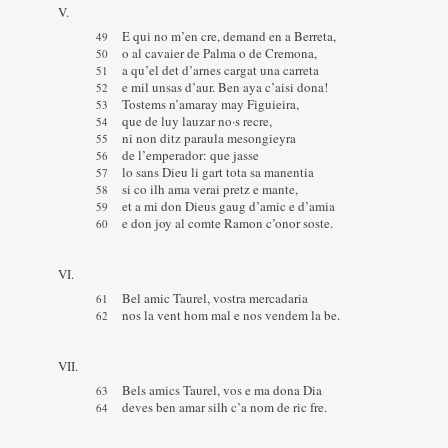
V.
E qui no m’en cre, demand en a Berreta,
o al cavaier de Palma o de Cremona,
a qu’el det d’arnes cargat una carreta
e mil unsas d’aur. Ben aya c’aisi dona!
Tostems n’amaray may Figuieira,
que de luy lauzar no·s recre,
ni non ditz paraula mesongieyra
de l’emperador: que jasse
lo sans Dieu li gart tota sa manentia
si co ilh ama verai pretz e mante,
et a mi don Dieus gaug d’amic e d’amia
e don joy al comte Ramon c’onor soste.
VI.
Bel amic Taurel, vostra mercadaria
nos la vent hom mal e nos vendem la be.
VII.
Bels amics Taurel, vos e ma dona Dia
deves ben amar silh c’a nom de ric fre.