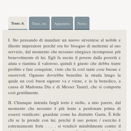
Trans. it.
Trans. en.
Apparatus
Notes
I. Sto pensando di mandare un nuovo sirventese al nobile e
illustre imperatore perché ora ho bisogno di mettermi al suo
servizio, dal momento che nessuno elargisce ricompense più
benevolmente di lui. Egli fa uscire il povero dalla povertà e
aiuta e rianima il valoroso, quindi è giusto che debba trarre
profitto e fare conquiste, visto che fa così tante cose buone e
onorevoli. Ognuno dovrebbe benedire la strada lungo la
quale un così buon signore va e viene, e io la benedico, a
causa di Madonna Dia e di Messer Taurel, che si comporta
così gentilmente.
II. Chiunque intenda fargli torto è stolto, a mio parere, dal
momento che nessuno è più lento a perdonare prima di
essersi vendicato: guardate come ha distrutto Gaeta. È folle
chi se la prende con lui, perché il suo potere / esercito è
estremamente forte . . . . si vendicò mirabilmente contro il