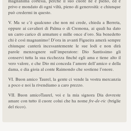
magnanima cortesia, perché il suo cuore ne è pieno, ed è
privo e mondato di ogni viltà, pieno di generosità: e chiunque
può credermi in questo.
V. Ma se c’è qualcuno che non mi crede, chieda a Berreta,
oppure ai cavalieri di Palma o di Cremona, ai quali ha dato
un carro carico di armature e mille once d’oro. Sia benedetto
chi è così magnanimo! D’ora in avanti Figueira amerà sempre
chiunque canterà incessantemente le sue lodi e non dirà
parole menzognere sull’imperatore: Dio Santissimo gli
conservi tutta la sua ricchezza finché egli ama e tiene alto il
vero valore, e che Dio mi conceda l’amore dell’amico e della
dama, e dia gioia al conte Raimondo che sostiene l’onore.
VI. Buon amico Taurel, la gente ci vende la vostra mercanzia
a poco e noi la rivendiamo a caro prezzo.
VII. Buon amicoTaurel, voi e la mia signora Dia dovreste
amare con tutto il cuore colui che ha nome
fre-de-ric
(briglie
del ricco).