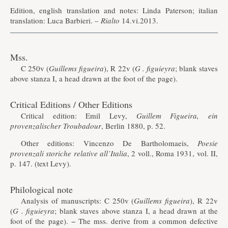
Edition, english translation and notes: Linda Paterson; italian
translation: Luca Barbieri. –
Rialto
14.vi.2013.
Mss.
C 250v (
Guillems figueira
), R 22v (
G . figuieyra
; blank staves
above stanza I, a head drawn at the foot of the page).
Critical Editions / Other Editions
Critical edition: Emil Levy,
Guillem Figueira, ein
provenzalischer Troubadour
, Berlin 1880, p. 52.
Other editions: Vincenzo De Bartholomaeis,
Poesie
provenzali storiche relative all’Italia
, 2 voll., Roma 1931, vol. II,
p. 147. (text Levy).
Philological note
Analysis of manuscripts: C 250v (
Guillems figueira
), R 22v
(
G . figuieyra
; blank staves above stanza I, a head drawn at the
foot of the page). − The mss. derive from a common defective