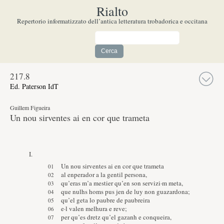
Rialto
Repertorio informatizzato dell’antica letteratura trobadorica e occitana
217.
8
Ed. Paterson IdT
Guillem Figueira
Un nou sirventes ai en cor que trameta
I.
Un nou sirventes ai en cor que trameta
al enperador a la gentil persona,
qu’eras m’a mestier qu’en son servizi·m meta,
que nulhs homs pus jen de luy non guazardona;
qu’el geta lo paubre de paubreira
e·l valen melhura e reve;
per qu’es dretz qu’el gazanh e conqueira,