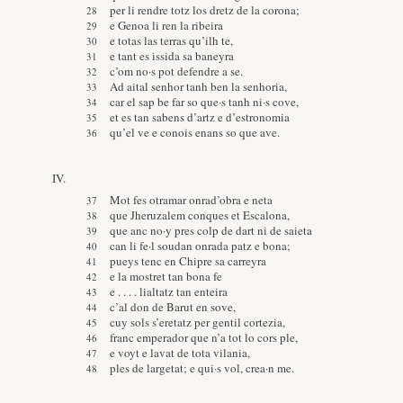
per li rendre totz los dretz de la corona;
e Genoa li ren la ribeira
e totas las terras qu’ilh te,
e tant es issida sa baneyra
c’om no·s pot defendre a se.
Ad aital senhor tanh ben la senhoria,
car el sap be far so que·s tanh ni·s cove,
et es tan sabens d’artz e d’estronomia
qu’el ve e conois enans so que ave.
IV.
Mot fes otramar onrad’obra e neta
que Jheruzalem conques et Escalona,
que anc no·y pres colp de dart ni de saieta
can li fe·l soudan onrada patz e bona;
pueys tenc en Chipre sa carreyra
e la mostret tan bona fe
e . . . . lialtatz tan enteira
c’al don de Barut en sove,
cuy sols s’eretatz per gentil cortezia,
franc emperador que n’a tot lo cors ple,
e voyt e lavat de tota vilania,
ples de largetat; e qui·s vol, crea·n me.