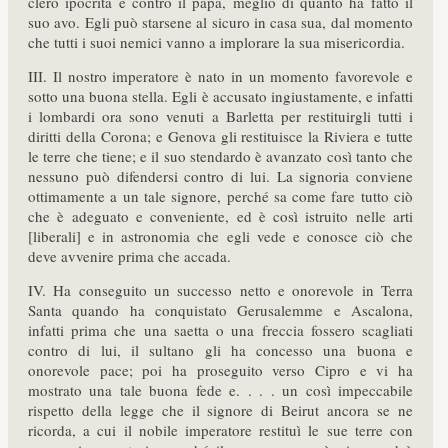
clero ipocrita e contro il papa, meglio di quanto ha fatto il
suo avo. Egli può starsene al sicuro in casa sua, dal momento
che tutti i suoi nemici vanno a implorare la sua misericordia.
III. Il nostro imperatore è nato in un momento favorevole e
sotto una buona stella. Egli è accusato ingiustamente, e infatti
i lombardi ora sono venuti a Barletta per restituirgli tutti i
diritti della Corona; e Genova gli restituisce la Riviera e tutte
le terre che tiene; e il suo stendardo è avanzato così tanto che
nessuno può difendersi contro di lui. La signoria conviene
ottimamente a un tale signore, perché sa come fare tutto ciò
che è adeguato e conveniente, ed è così istruito nelle arti
[liberali] e in astronomia che egli vede e conosce ciò che
deve avvenire prima che accada.
IV. Ha conseguito un successo netto e onorevole in Terra
Santa quando ha conquistato Gerusalemme e Ascalona,
infatti prima che una saetta o una freccia fossero scagliati
contro di lui, il sultano gli ha concesso una buona e
onorevole pace; poi ha proseguito verso Cipro e vi ha
mostrato una tale buona fede e. . . . un così impeccabile
rispetto della legge che il signore di Beirut ancora se ne
ricorda, a cui il nobile imperatore restituì le sue terre con