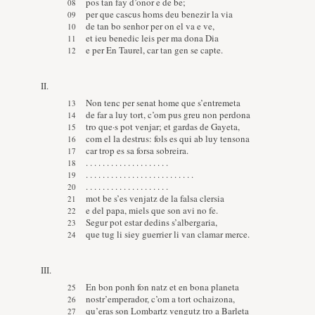
pos tan fay d’onor e de be;
per que cascus homs deu benezir la via
de tan bo senhor per on el va e ve,
et ieu benedic leis per ma dona Dia
e per En Taurel, car tan gen se capte.
II.
Non tenc per senat home que s’entremeta
de far a luy tort, c’om pus greu non perdona
tro que·s pot venjar; et gardas de Gayeta,
com el la destrus: fols es qui ab luy tensona
car trop es sa forsa sobreira.
. . . . . . . . . . . . . . . . . . . .
. . . . . . . . . . . . . . . . . . . . . . . . . .
. . . . . . . . . . . . . . . . . . . .
mot be s’es venjatz de la falsa clersia
e del papa, miels que son avi no fe.
Segur pot estar dedins s’albergaria,
que tug li siey guerrier li van clamar merce.
III.
En bon ponh fon natz et en bona planeta
nostr’emperador, c’om a tort ochaizona,
qu’eras son Lombartz vengutz tro a Barleta