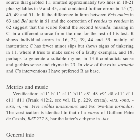
source that garbled 11, omitted approximately two lines in 18-21
plus syllables in 9 and 43, and contained further errors in 15 (?),
45, 49 and 51. In R the difference in form between
Bels amics
in
63 and
Bel amic
in 61 and the correction of
vendes
to
vendem
in
62 suggest that the scribe found the second
tornada
, missing in
C, in a different source from the one for the rest of his text. R
shows individual errors in 16, 22, 39, 44 and 59, mainly of
inattention; C has fewer minor slips but shows signs of tinkering
in 11, where it tries to make sense of a faulty exemplar, and 18,
perhaps to generate a suitable rhyme; in 13 it contradicts sense
and garbles sense and rhyme in 23. In view of the extra
tornada
and C’s interventions I have preferred R as base.
Metrics and music
Versification: a11’ b11’ a11’ b11’ c8’ d8 c9’ d8 e11’ d11
e11’ d11 (Frank 412:2, see vol. II, p. 229, errata),
-eta
,
-ona
,
-
eira
,
-i
,
-ia
. Five
coblas unissonans
and two two-line
tornadas
.
The versification is identical to that of a
canso
of Guillem Peire
de Cazals,
BdT
227.8, bar the latter’s
e
rhyme in
-ias
.
General info