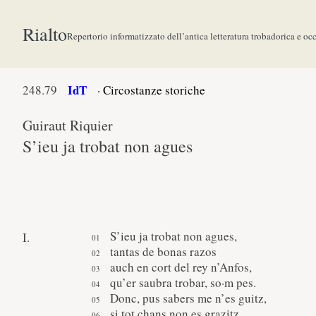
Rialto
Repertorio informatizzato dell’antica letteratura trobadorica e oc
IdT
248.
79
·
Circostanze storiche
Guiraut Riquier
S’ieu ja trobat non agues
S’ieu ja trobat non agues,
I.
tantas de bonas razos
auch en cort del rey n’Anfos,
qu’er saubra trobar, so·m pes.
Donc, pus sabers me n’es guitz,
si tot chans non es grazitz