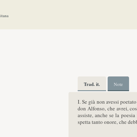
citana
Trad. it.
Note
I. Se già non avessi poetato
don Alfonso, che avrei, cos
assiste, anche se la poesia
spetta tanto onore, che deb