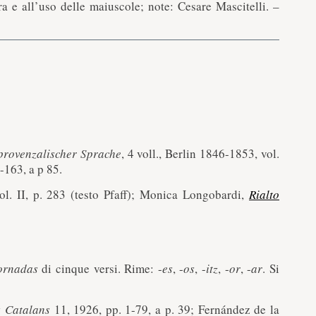
 e all’uso delle maiuscole; note: Cesare Mascitelli. –
provenzalischer Sprache
, 4 voll., Berlin 1846-1853, vol.
-163, a p 85.
ol. II, p. 283 (testo Pfaff); Monica Longobardi,
Rialto
ornadas
di cinque versi. Rime: -
es
, -
os
, -
itz
, -
or
, -
ar
. Si
s Catalans
11, 1926, pp. 1-79, a p. 39; Fernández de la