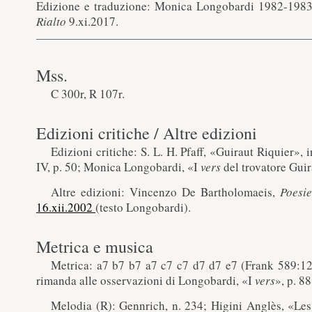
Edizione e traduzione: Monica Longobardi 1982-1983, c
Rialto
9.xi.2017.
Mss.
C 300r, R 107r.
Edizioni critiche / Altre edizioni
Edizioni critiche: S. L. H. Pfaff, «Guiraut Riquier»
IV, p. 50; Monica Longobardi, «I
vers
del trovatore Gui
Altre edizioni: Vincenzo De Bartholomaeis,
Poesie
16.xii.2002
(testo Longobardi).
Metrica e musica
Metrica: a7 b7 b7 a7 c7 c7 d7 d7 e7 (Frank 589:1
rimanda alle osservazioni di Longobardi, «I
vers
», p. 88
Melodia (R): Gennrich, n. 234; Higini Anglès, «Les