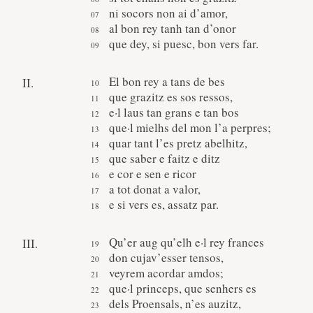
ni socors non ai d’amor,
al bon rey tanh tan d’onor
que dey, si puesc, bon vers far.
El bon rey a tans de bes
II.
que grazitz es sos ressos,
e·l laus tan grans e tan bos
que·l mielhs del mon l’a perpres;
quar tant l’es pretz abelhitz,
que saber e faitz e ditz
e cor e sen e ricor
a tot donat a valor,
e si vers es, assatz par.
Qu’er aug qu’elh e·l rey frances
III.
don cujav’esser tensos,
veyrem acordar amdos;
que·l princeps, que senhers es
dels Proensals, n’es auzitz,