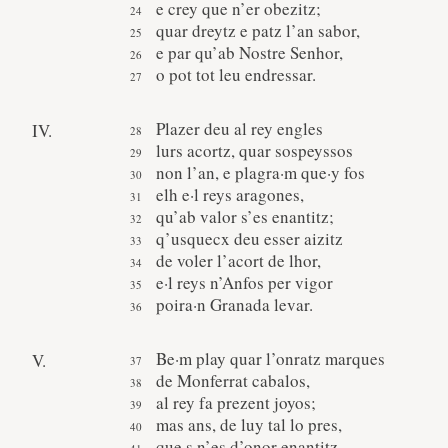
e crey que n’er obezitz;
quar dreytz e patz l’an sabor,
e par qu’ab Nostre Senhor,
o pot tot leu endressar.
Plazer deu al rey engles
IV.
lurs acortz, quar sospeyssos
non l’an, e plagra·m que·y fos
elh e·l reys aragones,
qu’ab valor s’es enantitz;
q’usquecx deu esser aizitz
de voler l’acort de lhor,
e·l reys n’Anfos per vigor
poira·n Granada levar.
Be·m play quar l’onratz marques
V.
de Monferrat cabalos,
al rey fa prezent joyos;
mas ans, de luy tal lo pres,
que·s n’es d’onor enantitz