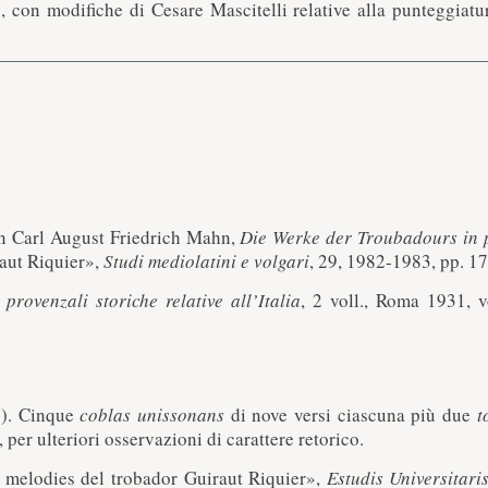
on modifiche di Cesare Mascitelli relative alla punteggiatura
, in Carl August Friedrich Mahn,
Die Werke der Troubadours in 
raut Riquier»,
Studi mediolatini e volgari
, 29, 1982-1983, pp. 17
 provenzali storiche relative all’Italia
, 2 voll., Roma 1931, v
2). Cinque
coblas unissonans
di nove versi ciascuna più due
t
, per ulteriori osservazioni di carattere retorico.
 melodies del trobador Guiraut Riquier»,
Estudis Universitari