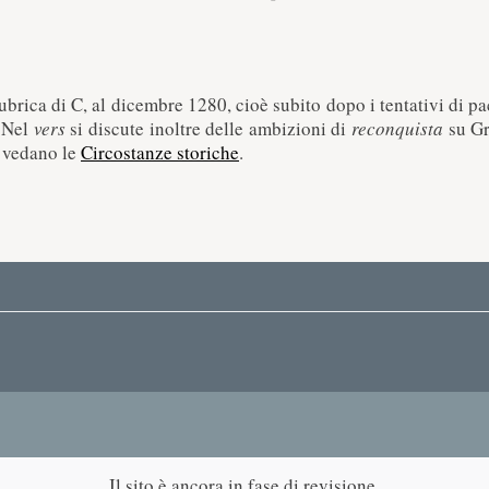
rubrica di C, al dicembre 1280, cioè subito dopo i tentativi di 
. Nel
vers
si discute inoltre delle ambizioni di
reconquista
su Gr
i vedano le
Circostanze storiche
.
Il sito è ancora in fase di revisione.