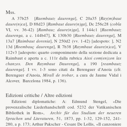
Mss.
A 37b25 [
Raembautz daurenga
], C 20a35 [
Ray(m)baut
daure(n)ca
], D 88d23 [
Rambaut daure(n)ga
], Dc 256c28 (
cobla
VI, vv. 36-42) [
Rambauz daure(n)ga
], I 144c1 [
Raembautz
daurenga,
a c. 144b47], K 130b30 [
Raembautz daurenga
], M
13a7 [
Raimbaut dorenia
], N 250d2 (vv. 1-42) [adespoto: ], N2
13d [
Roembauç daurenga
], R 7b38 [
Raymbaut daure(n)ca
], V
112v3 [adespoto: quarto componimento della sezione dedicata a
Raimbaut e aperta a c. 111r dalla rubrica
Aissi com(en)zon las
chanzos. Den Raymbaut Daurenga
], a 190 [
reambautz
daurenga
]. I vv. 1-3 sono citati da Berenguer d’Anoia (cfr.
Berenguer d’Anoia,
Mirall de trobar
, a cura de Jaume Vidal i
Alcover, Barcelona 1984, p. 136).
Edizioni critiche / Altre edizioni
Edizioni diplomatiche: A: Edmund Stengel, «Die
provenzalische Liederhandschrift cod. 5232 der Vatikanischen
Bibliothek in Rom»,
Archiv für das Studium der neueren
Sprachen und Literaturen
, 51, 1873, pp. 1-32, 129-152, 241-
280, a p. 173; Arthur Pakscher - Cesare De Lollis, «Il canzoniere