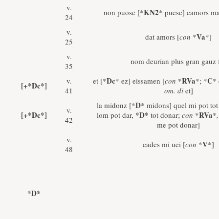
v.
KN2
non puosc [*
* puesc] camors ma
24
v.
Va
dat amors [
con
*
*]
25
v.
nom deurian plus gran gauz 
35
Dc
RVa
C
v.
et [*
* ez] eissamen [
con
*
*; *
*
[+*Dc*]
41
om. di
et]
D
la midonz [*
* midons] quel mi pot tot
v.
[+*Dc*]
*D*
RVa
lom pot dar,
tot donar;
con
*
*
42
me pot donar]
v.
V
cades mi uei [
con
*
*]
48
*D*