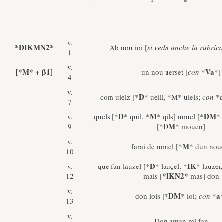
v.
*DIKMN2*
Ab nou ioi [
si veda anche la rubric
1
v.
[*M* + β1]
Va
un nou uerset [
con
*
*]
4
v.
D
com uielz [*
* ueill, *M* uiels;
con
*
7
D
M
DM
v.
quels [*
* quil, *
* qils] nouel [*
*
DM
9
[*
* mouen]
v.
M
farai de nouel [*
* dun noue
10
D
IK
v.
que fan lauzel [*
* lauçel, *
* lauzer
*IKN2*
12
mais [
mas] don
v.
DM
a
don iois [*
* ioi;
con
*
13
v.
Don aman mi fan