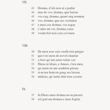
VII.
Domna, d’als non ai a parlar
mas de vos, domna, que baizar
vos cug, domna, quant aug nomnar
vos, domna, que ses vestimen
e mon cor, domna, vos esgar,
c’ades mi vei, domna, estar
vostre bel nou cors covinen.
VIII.
De mon nou vers vuelh totz pregar
que·l m’anon de novel chantar
a lieis qu’am senes talan var:
Dieus m’abais, e Amors, s’ieu men,
qu’autre ris me semblon plorar,
si·m ten ferm en gaug ses laissar
midons, qu’autre drut non cossen.
IX.
Ja Dieus mais domna no·m presen:
sol gart ma domna e mon Joglar.