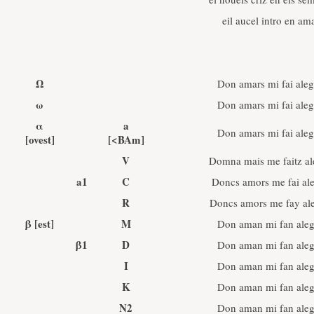
eil aucel intro en ama
Ω
Don amars mi fai aleg
ω
Don amars mi fai aleg
α
a
Don amars mi fai aleg
[ovest]
[<BAm]
V
Domna mais me faitz al
a1
C
Doncs amors me fai ale
R
Doncs amors me fay al
β
[est]
M
Don aman mi fan aleg
β1
D
Don aman mi fan aleg
I
Don aman mi fan aleg
K
Don aman mi fan aleg
N2
Don aman mi fan aleg