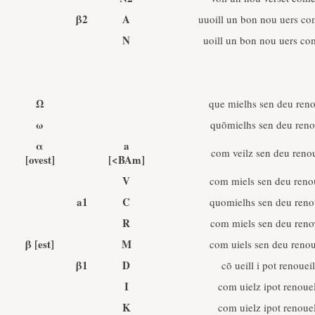
β2
A
uuoill un bon nou uers co
N
uoill un bon nou uers co
Ω
que mielhs sen deu reno
ω
quōmielhs sen deu reno
α
a
com veilz sen deu reno
[ovest]
[<BAm]
V
com miels sen deu reno
a1
C
quomielhs sen deu reno
R
com miels sen deu reno
β
[est]
M
com uiels sen deu renou
β1
D
cō ueill i pot renouei
I
com uielz ipot renouel
K
com uielz ipot renouel