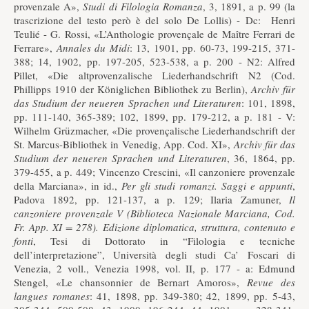
provenzale A»,
Studi di Filologia Romanza
, 3, 1891, a p. 99 (la
trascrizione del testo però è del solo De Lollis) - Dc: Henri
Teulié - G. Rossi, «L’Anthologie provençale de Maître Ferrari de
Ferrare»,
Annales du Midi
: 13, 1901, pp. 60-73, 199-215, 371-
388; 14, 1902, pp. 197-205, 523-538, a p. 200 - N2: Alfred
Pillet, «Die altprovenzalische Liederhandschrift N2 (Cod.
Phillipps 1910 der Königlichen Bibliothek zu Berlin),
Archiv für
das Studium der neueren Sprachen und Literaturen
: 101, 1898,
pp. 111-140, 365-389; 102, 1899, pp. 179-212, a p. 181 - V:
Wilhelm Grüzmacher, «Die provençalische Liederhandschrift der
St. Marcus-Bibliothek in Venedig, App. Cod. XI»,
Archiv für das
Studium der neueren Sprachen und Literaturen
, 36, 1864, pp.
379-455, a p. 449; Vincenzo Crescini, «Il canzoniere provenzale
della Marciana», in id.,
Per gli studi romanzi. Saggi e appunti
,
Padova 1892, pp. 121-137, a p. 129; Ilaria Zamuner,
Il
canzoniere provenzale V (Biblioteca Nazionale Marciana, Cod.
Fr. App. XI = 278). Edizione diplomatica, struttura, contenuto e
fonti
, Tesi di Dottorato in “Filologia e tecniche
dell’interpretazione”, Università degli studi Ca’ Foscari di
Venezia, 2 voll., Venezia 1998, vol. II, p. 177 - a: Edmund
Stengel, «Le chansonnier de Bernart Amoros»,
Revue des
langues romanes
: 41, 1898, pp. 349-380; 42, 1899, pp. 5-43,