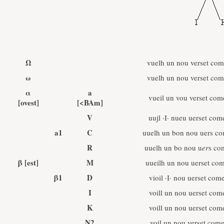
Ω
vuelh un nou verset com
ω
vuelh un nou verset com
α
a
vueil un vou verset com
[ovest]
[<BAm]
V
uujl ·I· nueu uerset com
a1
C
uuelh un bon nou uers c
R
uuelh un bo nou u
er
s co
β
[est]
M
uueilh un nou uerset co
β1
D
vioil ·I· nou uerset com
I
voill un nou uerset com
K
voill un nou uerset com
N2
voil un nou verset com