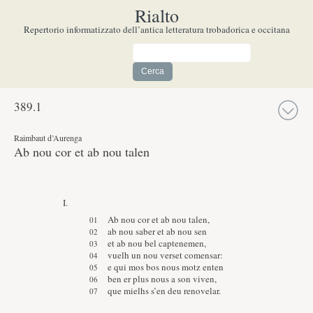
Rialto
Repertorio informatizzato dell’antica letteratura trobadorica e occitana
389.
1
Raimbaut d’Aurenga
Ab nou cor et ab nou talen
I.
Ab nou cor et ab nou talen,
ab nou saber et ab nou sen
et ab nou bel captenemen,
vuelh un nou verset comensar:
e qui mos bos nous motz enten
ben er plus nous a son viven,
que mielhs s’en deu renovelar.