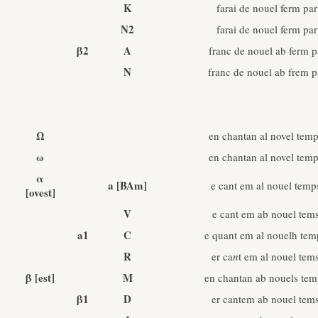
K
farai de nouel ferm pa
N2
farai de nouel ferm pa
β2
A
franc de nouel ab ferm 
N
franc de nouel ab frem 
Ω
en chantan al novel temp
ω
en chantan al novel temp
α
a [BAm]
e cant em al nouel temps
[ovest]
V
e cant em ab nouel tems
a1
C
e quant em al nouelh tem
R
er ca
n
t em al nouel tems
β
[est]
M
en chantan ab nouels tem
β1
D
er cantem ab nouel tems