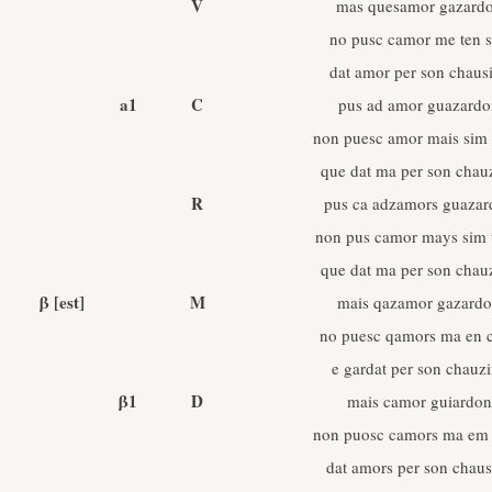
V
mas quesamor gazard
no pusc camor me ten s
dat amor per son chau
a1
C
pus ad amor guazardo
non puesc amor mais sim 
que dat ma per son cha
R
pus ca adzamors guazar
non pus camor mays sim 
que dat ma per son cha
β
[est]
M
mais qazamor gazardo
no puesc qamors ma en 
e gardat per son chauz
β1
D
mais camor guiardon
non puosc camors ma em 
dat amors per son chau