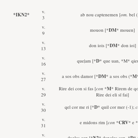
v.
*IKN2*
ab nou captenemen [
om.
bel (
3
v.
DM
mouon [*
* mouen]
9
v.
DM
don iois [*
* don ioi]
13
v.
D
que|am [*
* que uan, *M* qie
16
v.
DM
M
a sos obs damor [*
* a sos obs (*
27
M
v.
Rire dei con si fas [
con
*
* Rirem de qo
29
Rire dei eli sī fai]
v.
D
qel cor me ri [*
* quil cor mer (-1);
30
v.
CRV
e midons rim [
con
*
* e *
31
v.
N2
D
dagles cen [*
* dangles cen, *
* 