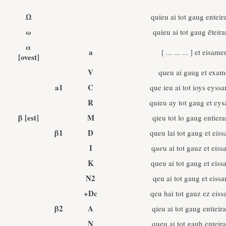
Ω
quieu ai tot gaug entei
ω
quieu ai tot gaug ēteir
α
a
[ ... ... ... ] et eisame
[ovest]
V
queu ai gaug et exa
a1
C
que ieu ai tot ioys eyss
R
quieu ay tot gaug et ey
β
[est]
M
qieu tot lo gaug entier
β1
D
queu lai tot gaug et eis
I
q
ue
u ai tot gauz et eis
K
queu ai tot gaug et eis
N2
qeu ai tot gaug et eiss
+Dc
qeu hai tot gauz ez eis
β2
A
qieu ai tot gaug entiei
N
queu ai tot gauh entei