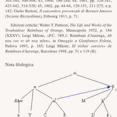
305-344, 500-508; 43, 1900, 196-244; 44, 1901, pp. 328-341,
423-442, 514-520; 45, 1902, pp. 44-64, 120-151, 211-275, a p.
142; Giulio Bertoni,
Il canzoniere provenzale di Bernart Amoros
(Sezione Riccardiana)
, Fribourg 1911, p. 71.
Edizioni critiche: Walter T. Pattison,
The Life and Works of the
Troubadour Raimbaut of Orange
, Minneapolis 1952, p. 184
(XXXV); Luigi Milone, «P.C. 389,1: Raimbaut d’Aurenga,
Ab
nou cor et ab nou talen
», in
Omaggio a Gianfranco Folena
,
Padova 1993, p. 165; Luigi Milone,
El trobar «envers» de
Raimbaut d'Aurenga
, Barcelona 1998, pp. 51 e 119 (II).
Nota filologica