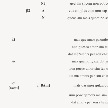
N2
qeu am si com non pot 
β2
A
eus am plus com non sap
N
queos am mels quom no sa
Ω
mas que|amor gazardo
non puesca amor sim te
dat ma^amors per son ch
ω
mas quamor gazardonar
non puesc amor sim ten c
dat ma amors per son ch
α
a [BAm]
mais qasamor guizard
[ovest]
nim posc qamors ma sim 
dat amors per son chau