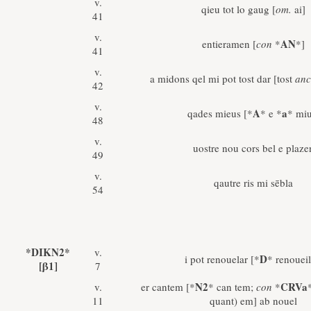
v.
qieu tot lo gaug [
om.
ai]
41
v.
AN
entieramen [
con
*
*]
41
v.
a midons qel mi pot tost dar [tost
anc
42
v.
A
a
qades mieus [*
* e *
* miu
48
v.
uostre nou cors bel e plaze
49
v.
qautre ris mi sēbla
54
*DIKN2*
v.
D
i pot renouelar [*
* renoueil
[β1]
7
N2
CRVa
v.
er cantem [*
* can tem;
con
*
11
quant) em] ab nouel