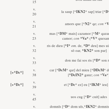
15
v.
IKN2
D
la saup [*
* sap] triar [*
20
v.
N2
V
amors que [*
* qe;
con
*
21
DM
M
v.
mas [*
* mais] cazamor [*
* qaza
*Va*
*V*
23
camor;
con
(
quesam
*I*
*D*
v.
ris de dieu [
om.
de,
deu] mes ui
*KN2*
32
sō oar,
son par]
v.
*D*
don me fai sos ris [
son r
33
DcM
DDcM
v.
car [*
* qar] del mieu [*
* 
[+*Dc*]
*DcIN2*
Va
38
[
gauz;
con
*
*
v.
[+*Dc*]
Dc
IKM
et [*
* ez] eu [*
* ieu]
39
v.
D
uos cug [*
* cuit] ades
45
D
IKN2
v.
domnīs [*
* dom uīs,*
* domnis]