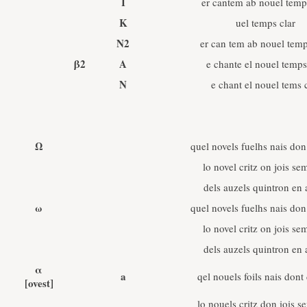
I
er cantem ab nouel temp
K
uel temps clar
N2
er can tem ab nouel temp
β2
A
e chante el nouel temps
N
e chant el nouel tems 
Ω
quel novels fuelhs nais don
lo novel critz on jois s
dels auzels quintron en 
ω
quel novels fuelhs nais don
lo novel critz on jois s
dels auzels quintron en 
α
a
qel nouels foils nais dont
[ovest]
lo nouels critz don iois 