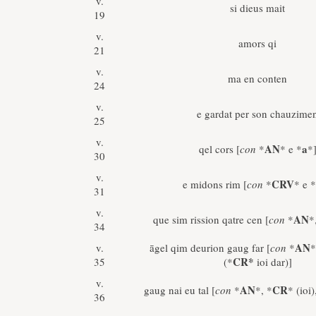
v.
si dieus mait
19
v.
amors qi
21
v.
ma en conten
24
v.
e gardat per son chauzime
25
v.
AN
a
qel cors [
con
*
* e *
*
30
v.
CRV
e midons rim [
con
*
* e *
31
v.
AN
que sim rission qatre cen [
con
*
*
34
AN
v.
āgel qim deurion gaug far [
con
*
*
CR*
35
(*
ioi dar)]
v.
AN
CR
gaug nai eu tal [
con
*
*, *
* (ioi)
36