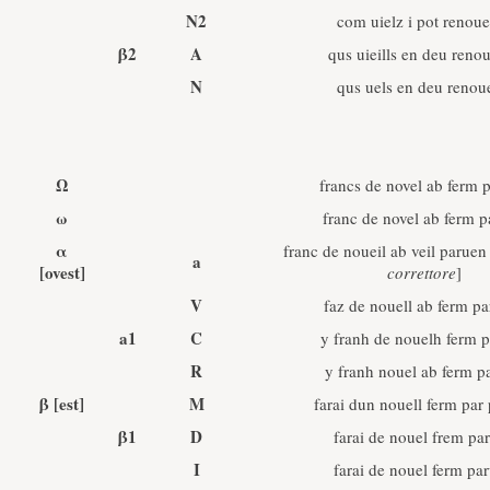
N2
com uielz i pot renoue
β2
A
qus uieills en deu renou
N
qus uels en deu renou
Ω
francs de novel ab ferm 
ω
franc de novel ab ferm 
α
franc de noueil ab veil paruen 
a
[ovest]
correttore
]
V
faz de nouell ab ferm p
a1
C
y franh de nouelh ferm 
R
y franh nouel ab ferm p
β
[est]
M
farai dun nouell ferm par
β1
D
farai de nouel frem pa
I
farai de nouel ferm pa