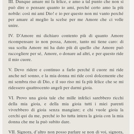
III. Dunque amare mi fa felice, e amo a tal punto che non si
può dire o pensare quanto io ami, perché certo amo la più
nobile: così mi ami Dio! e io per questo non mi vanto perché
per amare al meglio la scelse per me Amore che ci volle
unire.
IV. D’Amore mi dichiaro contento più di quanto Amore
ricompensare io non possa, Amore, tanto mi tiene caro: di
sua scelta Amore mi ha dato più di quello che Amore può
raccogliere per sé, Amore, o donare ad altri, e per questo ride
il mio cuore.
V. Devo ridere e continuo a farlo perché il cuore mi ride
anche nel sonno, e la mia donna mi ride così dolcemente che
mi sembra riso di Dio, e il suo riso mi fa più felice che se mi
ridessero quattrocento angeli per darmi gioia.
VI. Provo una gioia tale che mille infelici sarebbero ricchi
della mia gioia, e della mia gioia tutti i miei parenti
vivrebbero di gioia senza mangiare; e chi vuole gioia la
cerchi qui da me, perché io ho tutta intera la gioia con la mia
donna che me la può subito dare.
VII. Signora, d’altro non posso parlare se non di voi, signora,