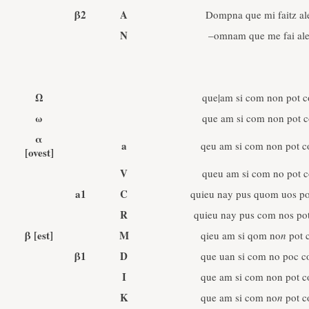
β2
A
Dompna que mi faitz al
N
–omnam que me fai ale
Ω
que|am si com non pot 
ω
que am si com non pot 
α
a
qeu am si com non pot c
[ovest]
V
queu am si com no pot 
a1
C
quieu nay pus quom uos po
R
quieu nay pus com nos pot
β
[est]
M
qieu am si qom no
n
pot 
β1
D
que uan si com no poc 
I
que am si com non pot 
K
que am si com no
n
pot c