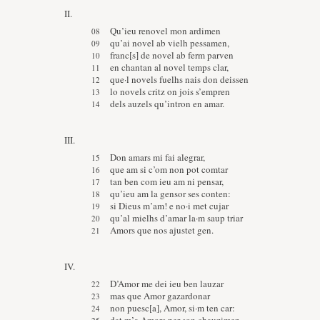
II.
Qu’ieu renovel mon ardimen
qu’ai novel ab vielh pessamen,
franc[s] de novel ab ferm parven
en chantan al novel temps clar,
que·l novels fuelhs nais don deissen
lo novels critz on jois s’empren
dels auzels qu’intron en amar.
III.
Don amars mi fai alegrar,
que am si c’om non pot comtar
tan ben com ieu am ni pensar,
qu’ieu am la gensor ses conten:
si Dieus m’am! e no·i met cujar
qu’al mielhs d’amar la·m saup triar
Amors que nos ajustet gen.
IV.
D’Amor me dei ieu ben lauzar
mas que Amor gazardonar
non puesc[a], Amor, si·m ten car: