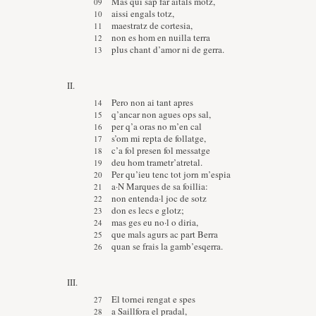
Mas qui sap far aitals motz,
aissi engals totz,
maestratz de cortesia,
non es hom en nuilla terra
plus chant d’amor ni de gerra.
II.
Pero non ai tant apres
q’ancar non agues ops sal,
per q’a oras no m’en cal
s’om mi repta de follatge,
c’a fol presen fol messatge
deu hom trametr’atretal.
Per qu’ieu tenc tot jorn m’espia
a·N Marques de sa foillia:
non entenda·l joc de sotz
don es lecs e glotz;
mas ges eu no·l o diria,
que mals agurs ac part Berra
quan se frais la gamb’esqerra.
III.
El tornei rengat e spes
a Saillfora el pradal,