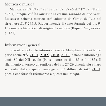
Metrica e musica
Metrica: a7 b7 b7 c7’ c7’ b7 d7’ d7’ e7 e5 d7’ f7’ f7’ (Frank
695:1); cinque
coblas unissonans
ed una
tornada
di due versi.
Lo stesso schema metrico sarà adottato da Giraut de Luc nel
sirventese
BdT
245.5. Riquer intende il vanto formale dei vv. 9-
13 come dichiarazione di originalità metrica (Riquer,
Les poesies
,
p. 181).
Informazioni generali
Sirventese del ciclo intorno a Pons de Mataplana, di cui fanno
parte anche
BdT
210.1
,
210.5
,
210.8
,
210.9
, databile intorno agli
anni ’80 del XII secolo (Pons muore tra il 1183 e il 1185). Il
riferimento al torneo di Sentfores dei vv. 27-29 diventa più chiaro
se confrontato a quello analogo e più diffuso di
BdT
210.1
,
poesia che forse fa riferimento a questa nell’
incipit
.