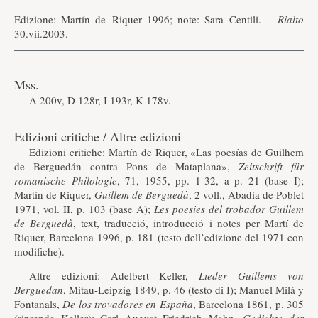
Edizione: Martín de Riquer 1996; note: Sara Centili. –
Rialto
30.vii.2003.
Mss.
A 200v, D 128r, I 193r, K 178v.
Edizioni critiche / Altre edizioni
Edizioni critiche: Martín de Riquer, «Las poesías de Guilhem
de Berguedán contra Pons de Mataplana»,
Zeitschrift für
romanische Philologie
, 71, 1955, pp. 1-32, a p. 21 (base I);
Martín de Riquer,
Guillem de Berguedà
, 2 voll., Abadía de Poblet
1971, vol. II, p. 103 (base A);
Les poesies del trobador Guillem
de Berguedà
, text, traducció, introducció i notes per Martí de
Riquer, Barcelona 1996, p. 181 (testo dell’edizione del 1971 con
modifiche).
Altre edizioni: Adelbert Keller,
Lieder Guillems von
Berguedan
, Mitau-Leipzig 1849, p. 46 (testo di I); Manuel Milá y
Fontanals,
De los trovadores en España
, Barcelona 1861, p. 305