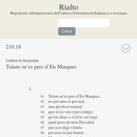
Rialto
Repertorio informatizzato dell’antica letteratura trobadorica e occitana
210.
18
Guillem de Berguedan
Talans m’es pres d’En Marques
I.
Talans m’es pres d’En Marques,
no per anta ni per mal,
mas per desir natural
que m’en ven e per coratge,
qu’eu chan; e si m’es salvatge
qand pens de mon Per-cabal
que ja·n diga vilania
per enoi ni per feunia.