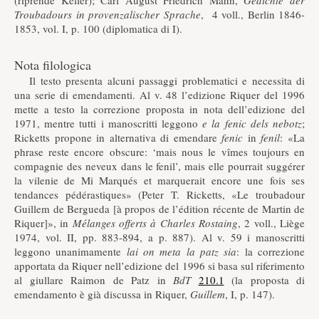
(riprende Keller); Carl August Friedrich Mahn,
Gedichte der
Troubadours in provenzalischer Sprache
, 4 voll., Berlin 1846-
1853, vol. I, p. 100 (diplomatica di I).
Nota filologica
Il testo presenta alcuni passaggi problematici e necessita di
una serie di emendamenti. Al v. 48 l’edizione Riquer del 1996
mette a testo la correzione proposta in nota dell’edizione del
1971, mentre tutti i manoscritti leggono
e la fenic dels nebotz
;
Ricketts propone in alternativa di emendare
fenic
in
fenil
: «La
phrase reste encore obscure: ‘mais nous le vîmes toujours en
compagnie des neveux dans le fenil’, mais elle pourrait suggérer
la vilenie de Mi Marqués et marquerait encore une fois ses
tendances pédérastiques» (Peter T. Ricketts, «Le troubadour
Guillem de Bergueda [à propos de l’édition récente de Martin de
Riquer]», in
Mélanges offerts à Charles Rostaing
, 2 voll., Liège
1974, vol. II, pp. 883-894, a p. 887). Al v. 59 i manoscritti
leggono unanimamente
lai on meta la patz sia
: la correzione
apportata da Riquer nell’edizione del 1996 si basa sul riferimento
al giullare Raimon de Patz in
BdT
210.1
(la proposta di
emendamento è già discussa in Riquer,
Guillem
, I, p. 147).