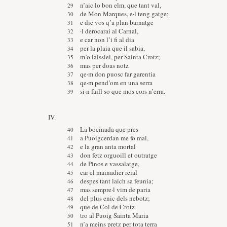
n’aic lo bon elm, que tant val,
de Mon Marques, e·l teng gatge;
e dic vos q’a plan barnatge
·l derocarai al Carnal,
e car non l’i fi al dia
per la plaia que·il sabia,
m’o laissiei, per Sainta Crotz;
mas per doas notz
qe·m don puosc far garentia
qe·m pend’om en una serra
si·n faill so que mos cors n’erra.
IV.
La bocinada que pres
a Puoigcerdan me fo mal,
e la gran anta mortal
don fetz orguoill et outratge
de Pinos e vassalatge,
car el mainadier reial
despes tant laich sa feunia;
mas sempre·l vim de paria
del plus enic dels nebotz;
que de Col de Crotz
tro al Puoig Sainta Maria
n’a meins pretz per tota terra