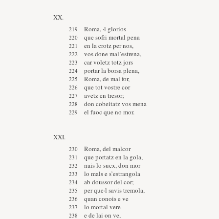
XX.
Roma, ·l glorios
que sofri mortal pena
en la crotz per nos,
vos done mal’estrena,
car voletz totz jors
portar la borsa plena,
Roma, de mal for,
que tot vostre cor
avetz en tresor;
don cobeitatz vos mena
el fuoc que no mor.
XXI.
Roma, del malcor
que portatz en la gola,
nais lo sucx, don mor
lo mals e s’estrangola
ab doussor del cor;
per que·l savis tremola,
quan conois e ve
lo mortal vere
e de lai on ve,