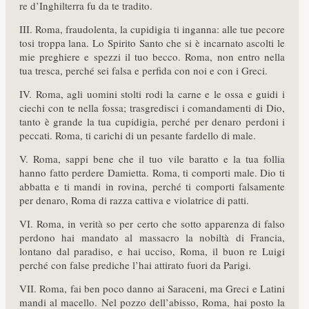
re d’Inghilterra fu da te tradito.
III. Roma, fraudolenta, la cupidigia ti inganna: alle tue pecore
tosi troppa lana. Lo Spirito Santo che si è incarnato ascolti le
mie preghiere e spezzi il tuo becco. Roma, non entro nella
tua tresca, perché sei falsa e perfida con noi e con i Greci.
IV. Roma, agli uomini stolti rodi la carne e le ossa e guidi i
ciechi con te nella fossa; trasgredisci i comandamenti di Dio,
tanto è grande la tua cupidigia, perché per denaro perdoni i
peccati. Roma, ti carichi di un pesante fardello di male.
V. Roma, sappi bene che il tuo vile baratto e la tua follia
hanno fatto perdere Damietta. Roma, ti comporti male. Dio ti
abbatta e ti mandi in rovina, perché ti comporti falsamente
per denaro, Roma di razza cattiva e violatrice di patti.
VI. Roma, in verità so per certo che sotto apparenza di falso
perdono hai mandato al massacro la nobiltà di Francia,
lontano dal paradiso, e hai ucciso, Roma, il buon re Luigi
perché con false prediche l’hai attirato fuori da Parigi.
VII. Roma, fai ben poco danno ai Saraceni, ma Greci e Latini
mandi al macello. Nel pozzo dell’abisso, Roma, hai posto la