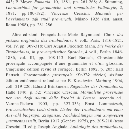
443; P. Meyer,
Romania
, 10, 1881, pp. 261-268; A. Stimming,
Literaturblatt fur germaniche und romanische Philologie
, 2,
1881, pp.180-182); Vincenzo Crescini,
Manuale per
l’avviamento agli studi provenzali
, Milano 1926 (rist. anast.
Roma 1988), pp. 281-286.
Altre edizioni: François-Juste-Marie Raynouard, Choix
des
poésies originales des troubadours
, 6 voll., Paris, 1816-1821,
vol. IV, pp. 309-318; Carl August Friedrich Mahn,
Die Werke der
Troubadours, in provenzalischer Sprache
, 4 voll., Berlin 1846-
1886, vol. III, pp. 108-113; Karl Bartsch, Chrestomathie
provençale accompagnée d’une grammaire et d’un glossaire.
Cinquième édition revue et corrigée, Berlin 1892, p. 205; Karl
Bartsch, Chrestomathie
provençale (Xe-XVe siècles)
sixième
édition entièrement refondue par E. Koschwitz, Marburg 1904,
coll. 219-226; Eduard Brinkmeier,
Rügelieder der Troubadours
,
Halle 1846, p. 52; Vincenzo Crescini,
Manualetto provenzale
per uso degli alunni delle Facoltà di Lettere
, seconda ed.,
Verona-Padova 1905, pp. 327-333; Ernst Lommatzsch,
Provenzalisches Liederbuch. Lieder der Troubadours mit einer
Auswahl biograph. Zeugnisse
,
Nachdichtungen und Singweisen
zusamenngestellt
, Berlin 1917 (Genève 1975), pp. 205-210 (testo
Crescini, II ed.); Joseph Anglade,
Anthologie des troubadours
,