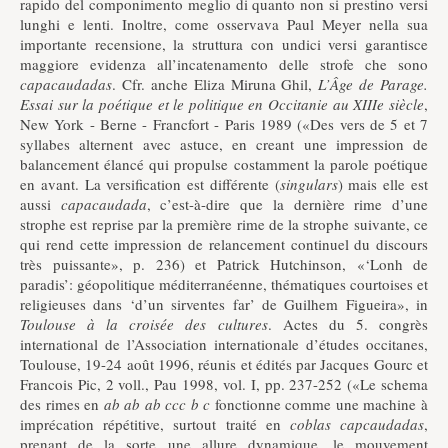
rapido del componimento meglio di quanto non si prestino versi
lunghi e lenti. Inoltre, come osservava Paul Meyer nella sua
importante recensione, la struttura con undici versi garantisce
maggiore evidenza all’incatenamento delle strofe che sono
capacaudadas
. Cfr. anche Eliza Miruna Ghil,
L’Âge de Parage.
Essai sur la poétique et le politique en Occitanie au XIIIe siècle
,
New York - Berne - Francfort - Paris 1989 («Des vers de 5 et 7
syllabes alternent avec astuce, en creant une impression de
balancement élancé qui propulse costamment la parole poétique
en avant. La versification est différente (
singulars
) mais elle est
aussi
capacaudada
, c’est-à-dire que la dernière rime d’une
strophe est reprise par la première rime de la strophe suivante, ce
qui rend cette impression de relancement continuel du discours
très puissante», p. 236) et Patrick Hutchinson, «‘Lonh de
paradis’: géopolitique méditerranéenne, thématiques courtoises et
religieuses dans ‘d’un sirventes far’ de Guilhem Figueira», in
Toulouse à la croisée des cultures
. Actes du 5. congrès
international de l’Association internationale d’études occitanes,
Toulouse, 19-24 août 1996, réunis et édités par Jacques Gourc et
Francois Pic, 2 voll., Pau 1998, vol. I, pp. 237-252 («Le schema
des rimes en
ab ab ab ccc b c
fonctionne comme une machine à
imprécation répétitive, surtout traité en
coblas capcaudadas
,
prenant de la sorte une allure dynamique, le mouvement