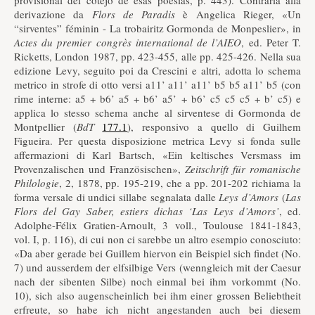
provisional del cotejo de esas poesias, p. 443). Contraria alla
derivazione da
Flors de Paradis
è Angelica Rieger, «Un
“sirventes” féminin - La trobairitz Gormonda de Monpeslier», in
Actes du premier congrès international de l’AIEO
, ed. Peter T.
Ricketts, London 1987, pp. 423-455, alle pp. 425-426. Nella sua
edizione Levy, seguito poi da Crescini e altri, adotta lo schema
metrico in strofe di otto versi a11’ a11’ a11’ b5 b5 a11’ b5 (con
rime interne: a5 + b6’ a5 + b6’ a5’ + b6’ c5 c5 c5 + b’ c5) e
applica lo stesso schema anche al sirventese di Gormonda de
Montpellier (
BdT
177.1
), responsivo a quello di Guilhem
Figueira. Per questa disposizione metrica Levy si fonda sulle
affermazioni di Karl Bartsch, «Ein keltisches Versmass im
Provenzalischen und Französischen»,
Zeitschrift für romanische
Philologie
, 2, 1878, pp. 195-219, che a pp. 201-202 richiama la
forma versale di undici sillabe segnalata dalle
Leys d’Amors
(
Las
Flors del Gay Saber, estiers dichas ‘Las Leys d’Amors’
, ed.
Adolphe-Félix Gratien-Arnoult, 3 voll., Toulouse 1841-1843,
vol. I, p. 116), di cui non ci sarebbe un altro esempio conosciuto:
«Da aber gerade bei Guillem hiervon ein Beispiel sich findet (No.
7) und ausserdem der elfsilbige Vers (wenngleich mit der Caesur
nach der sibenten Silbe) noch einmal bei ihm vorkommt (No.
10), sich also augenscheinlich bei ihm einer grossen Beliebtheit
erfreute, so habe ich nicht angestanden auch bei diesem