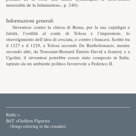
inexorable de la fulmination», p. 240).
Informazioni generali
Sirventese contro la chiesa di Roma, per la sua cupidigia e
falsità, l’ostilità al conte di Tolosa e l’imperatore, lo
stravolgimento dell’idea di crociata, e contro i francesi. Scritto tra
il 1227 e il 1229, a Tolosa secondo De Bartholomaeis, mentre
secondo altri, da Toussaint-Bernard Éméric-David a Jeanroy e a
Ugolini, il sirventese potrebbe essere stato composto in Italia,
ispirato da un ambiente politico favorevole a Federico II.
Rialto >
BdT >
Guillem Figueira
· (Songs referring to the crusades)