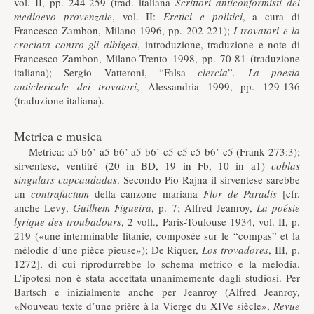
vol. II, pp. 244-259 (trad. italiana
Scrittori anticonformisti del
medioevo provenzale
, vol. II:
Eretici e politici
, a cura di
Francesco Zambon, Milano 1996, pp. 202-221);
I trovatori
e la
crociata contro gli
albigesi
, introduzione, traduzione e note di
Francesco Zambon, Milano-Trento 1998, pp. 70-81 (traduzione
italiana); Sergio Vatteroni, “Falsa
clercia
”
. La poesia
anticlericale dei trovatori
, Alessandria 1999, pp. 129-136
(traduzione italiana).
Metrica e musica
Metrica: a5 b6’ a5 b6’ a5 b6’ c5 c5 c5 b6’ c5 (Frank 273:3);
sirventese, ventitré (20 in BD, 19 in Fb, 10 in a1)
coblas
singulars capcaudadas
. Secondo Pio Rajna il sirventese sarebbe
un
contrafactum
della canzone mariana
Flor
de
Paradis
[cfr.
anche Levy,
Guilhem Figueira
, p. 7; Alfred Jeanroy,
La poésie
lyrique des troubadours
, 2 voll., Paris-Toulouse 1934, vol. II, p.
219 («une interminable litanie, composée sur le “compas” et la
mélodie d’une pièce pieuse»); De Riquer,
Los trovadores
, III, p.
1272], di cui riprodurrebbe lo schema metrico e la melodia.
L’ipotesi non è stata accettata unanimemente dagli studiosi. Per
Bartsch e inizialmente anche per Jeanroy (Alfred Jeanroy,
«Nouveau texte d’une prière à la Vierge du XIVe siècle»,
Revue