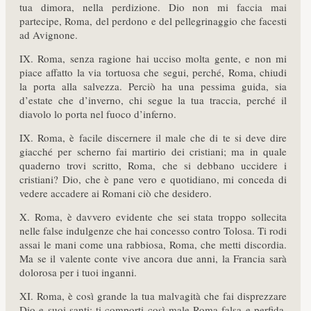
tua dimora, nella perdizione. Dio non mi faccia mai
partecipe, Roma, del perdono e del pellegrinaggio che facesti
ad Avignone.
IX. Roma, senza ragione hai ucciso molta gente, e non mi
piace affatto la via tortuosa che segui, perché, Roma, chiudi
la porta alla salvezza. Perciò ha una pessima guida, sia
d’estate che d’inverno, chi segue la tua traccia, perché il
diavolo lo porta nel fuoco d’inferno.
IX. Roma, è facile discernere il male che di te si deve dire
giacché per scherno fai martirio dei cristiani; ma in quale
quaderno trovi scritto, Roma, che si debbano uccidere i
cristiani? Dio, che è pane vero e quotidiano, mi conceda di
vedere accadere ai Romani ciò che desidero.
X. Roma, è davvero evidente che sei stata troppo sollecita
nelle false indulgenze che hai concesso contro Tolosa. Ti rodi
assai le mani come una rabbiosa, Roma, che metti discordia.
Ma se il valente conte vive ancora due anni, la Francia sarà
dolorosa per i tuoi inganni.
XI. Roma, è così grande la tua malvagità che fai disprezzare
Dio e suoi santi; ti comporti così male Roma falsa e perfida,