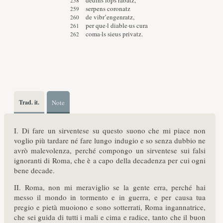
dedins lops rabatz,
serpens coronatz
de vibr’engenratz,
per que·l diable·us cura
coma·ls sieus privatz.
Trad. it.
Note
I. Di fare un sirventese su questo suono che mi piace non
voglio più tardare né fare lungo indugio e so senza dubbio ne
avrò malevolenza, perché compongo un sirventese sui falsi
ignoranti di Roma, che è a capo della decadenza per cui ogni
bene decade.
II. Roma, non mi meraviglio se la gente erra, perché hai
messo il mondo in tormento e in guerra, e per causa tua
pregio e pietà muoiono e sono sotterrati, Roma ingannatrice,
che sei guida di tutti i mali e cima e radice, tanto che il buon