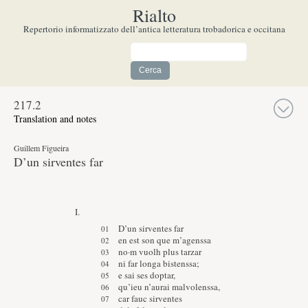
Rialto
Repertorio informatizzato dell’antica letteratura trobadorica e occitana
217.
2
Translation and notes
Guillem Figueira
D’un sirventes far
I.
D’un sirventes far
en est son que m’agenssa
no·m vuolh plus tarzar
ni far longa bistenssa;
e sai ses doptar,
qu’ieu n’aurai malvolenssa,
car fauc sirventes