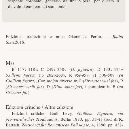
serpente coronato, generato da una vipera: per questo il
diavolo ti cura come i suoi amici.
Edizione, traduzione e note: Gianfelice Peron. –
Rialto
6.xii.2015.
Mss.
B 117v-118v, C 249v-250v (
G. figueira
), D 133v-134v
(
Gillems figera
), Fb 262r-263v, R 95r-95v, a1 506-508 (
en
Guilliem figeira
). Con
incipit
diverso in C (
Sirventes vuel far
), R
(
Sirventes vuelh far
), D (
D’un sonet far
), incompleto in B (
un
sirventes far
).
Edizioni critiche / Altre edizioni
Edizioni critiche: Emil Levy,
Guilhem Figueira, ein
provenzalischer Troubadour
, Berlin 1880, pp. 33-43 (rec. di K.
Bartsch,
Zeitschrift für Romanische Philologie
, 4, 1880, pp. 438-