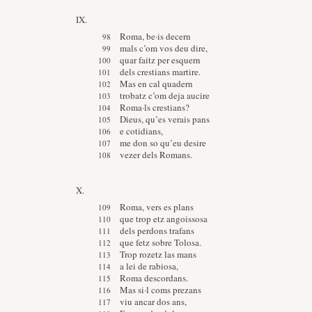
IX.
Roma, be·is decern
mals c’om vos deu dire,
quar faitz per esquern
dels crestians martire.
Mas en cal quadern
trobatz c’om deja aucire
Roma·ls crestians?
Dieus, qu’es verais pans
e cotidians,
me don so qu’eu desire
vezer dels Romans.
X.
Roma, vers es plans
que trop etz angoissosa
dels perdons trafans
que fetz sobre Tolosa.
Trop rozetz las mans
a lei de rabiosa,
Roma descordans.
Mas si·l coms prezans
viu ancar dos ans,