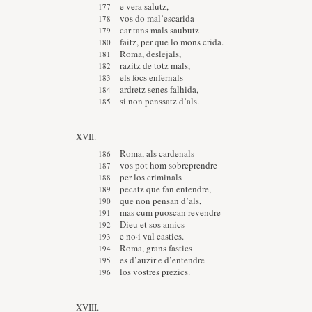
e vera salutz,
vos do mal’escarida
car tans mals saubutz
faitz, per que lo mons crida.
Roma, deslejals,
razitz de totz mals,
els focs enfernals
ardretz senes falhida,
si non penssatz d’als.
XVII.
Roma, als cardenals
vos pot hom sobreprendre
per los criminals
pecatz que fan entendre,
que non pensan d’als,
mas cum puoscan revendre
Dieu et sos amics
e no·i val castics.
Roma, grans fastics
es d’auzir e d’entendre
los vostres prezics.
XVIII.