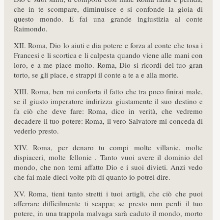
che in te scompare, diminuisce e si confonde la gioia di
questo mondo. E fai una grande ingiustizia al conte
Raimondo.
XII. Roma, Dio lo aiuti e dia potere e forza al conte che tosa i
Francesi e li scortica e li calpesta quando viene alle mani con
loro, e a me piace molto. Roma, Dio si ricordi del tuo gran
torto, se gli piace, e strappi il conte a te a e alla morte.
XIII. Roma, ben mi conforta il fatto che tra poco finirai male,
se il giusto imperatore indirizza giustamente il suo destino e
fa ciò che deve fare: Roma, dico in verità, che vedremo
decadere il tuo potere: Roma, il vero Salvatore mi conceda di
vederlo presto.
XIV. Roma, per denaro tu compi molte villanie, molte
dispiaceri, molte fellonie . Tanto vuoi avere il dominio del
mondo, che non temi affatto Dio e i suoi divieti. Anzi vedo
che fai male dieci volte più di quanto io potrei dire.
XV. Roma, tieni tanto stretti i tuoi artigli, che ciò che puoi
afferrare difficilmente ti scappa; se presto non perdi il tuo
potere, in una trappola malvaga sarà caduto il mondo, morto