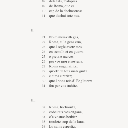
dels fals, malapres
de Roma, que es
cap de la dechasenssa,
que dechai totz bes.
II.
No·m meravilh ges,
Roma, si la gens erra,
que·l segle avetz mes
en trebalh et en guerra;
e pretz e merces
per vos mor e sosterra,
Roma enganairitz,
qu’etz de totz mals guitz
e cima e razitz;
que·l bons reis d’ Englaterra
fon per vos trahitz.
III.
Roma, trichairitz,
cobeitatz vos engana,
c’a vostras berbitz
tondetz trop de la lana.
Lo sains esperitz,