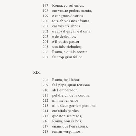
Roma, eu sui enics,
car vostre poders monta,
e car grans destrics
totz ab vos nos afronta,
car vos etz abrics
e caps d’engan e d’onta
e de deshonor;
e·il vostre pastor
son fals trichador,
Roma, e qui·ls aconta
fai trop gran follor.
XIX.
Roma, mal labor
fa·l papa, quan tensona
ab l’emperador
pel dreich de la corona
ni·l met en error
ni·ls sieus gerriers perdona
car aitals perdos
que non sec razos,
Roma, non es bos,
enans qui l’en razona,
reman vergonhos.