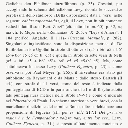
Gedichte den Elfsilbner einzuführen» (p. 23). Crescini, pur
accogliendo lo schema dell’edizione Levy, ricorda le successive
perplessità dello studioso: «Della disposizione data a’ versi, nelle
seguenti
coblas
capcaudadas
, egli, il Levy, non fu più contento:
vedasi infatti il suo “Bert. Zorzi” (cit. sotto il num. 60), p. 32, n.;
ma cfr. P. Meyer nella «Romania», X, 265, e “Leys d’Amors”, I
184 (nell’ed. Anglade, II 111)» (Crescini,
Manuale
, p. 282).
Singolari e ingiustificate sono la disposizione metrica di De
Bartholomaeis e Ugolini in strofe di otto versi (a5 + b6’ a5 + b6’
a5’+ b6’ c5 c5 c5 b’ c5) e quella in strofe di sette versi di Nelli
(a5 + b6’ a5 + b6’ a5’+ b6’ c5 c5 c5+b’ c5). Ma, come
sottolineava lo stesso Levy (
Guilhem Figueira
, p. 23) e come
osservava poi Paul Meyer (p. 265), il sirventese era stato già
pubblicato da Raynouard e da Maus e dallo stesso Bartsch (II
ed.), con strofe di 11 versi, come del resto è indicato dalla
punteggiatura di BCD e in parte anche di a1 e di R (che adotta
tale punteggiatura metrica nelle strofe IV-V) e come è indicato
nel
Répertoire
di Frank. Lo schema metrico in versi brevi, con la
martellante ripetizione del termine Roma, oltre a richiamare una
propensione di Figueira (cfr. per es.
BdT
217.1
Del
preveire
maior / e de l’emperador / volgra patz entre lor
ecc., Levy,
Guilhem Figueira
, p. 31.) si presta all’andamento concitato e