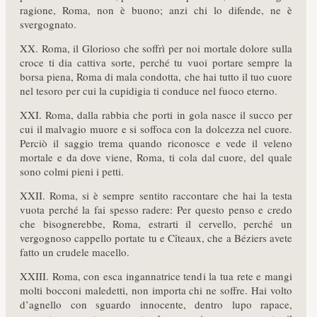
ragione, Roma, non è buono; anzi chi lo difende, ne è
svergognato.
XX. Roma, il Glorioso che soffrì per noi mortale dolore sulla
croce ti dia cattiva sorte, perché tu vuoi portare sempre la
borsa piena, Roma di mala condotta, che hai tutto il tuo cuore
nel tesoro per cui la cupidigia ti conduce nel fuoco eterno.
XXI. Roma, dalla rabbia che porti in gola nasce il succo per
cui il malvagio muore e si soffoca con la dolcezza nel cuore.
Perciò il saggio trema quando riconosce e vede il veleno
mortale e da dove viene, Roma, ti cola dal cuore, del quale
sono colmi pieni i petti.
XXII. Roma, si è sempre sentito raccontare che hai la testa
vuota perché la fai spesso radere: Per questo penso e credo
che bisognerebbe, Roma, estrarti il cervello, perché un
vergognoso cappello portate tu e Cîteaux, che a Béziers avete
fatto un crudele macello.
XXIII. Roma, con esca ingannatrice tendi la tua rete e mangi
molti bocconi maledetti, non importa chi ne soffre. Hai volto
d’agnello con sguardo innocente, dentro lupo rapace,