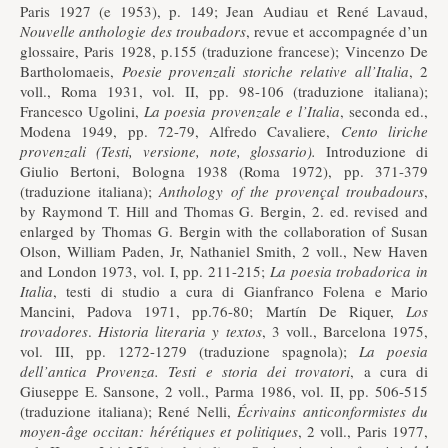
Paris 1927 (e 1953), p. 149; Jean Audiau et René Lavaud,
Nouvelle anthologie des troubadors
, revue et accompagnée d’un
glossaire, Paris 1928, p.155 (traduzione francese); Vincenzo De
Bartholomaeis,
Poesie provenzali storiche relative all’Italia
, 2
voll., Roma 1931, vol. II, pp. 98-106 (traduzione italiana);
Francesco Ugolini,
La poesia provenzale e l’Italia
, seconda ed.,
Modena 1949, pp. 72-79, Alfredo Cavaliere,
Cento liriche
provenzali (Testi, versione, note, glossario).
Introduzione di
Giulio Bertoni, Bologna 1938 (Roma 1972), pp. 371-379
(traduzione italiana);
Anthology
of
the
provençal
troubadours
,
by Raymond T. Hill and Thomas G. Bergin, 2. ed. revised and
enlarged by Thomas G. Bergin with the collaboration of Susan
Olson, William Paden, Jr, Nathaniel Smith, 2 voll., New Haven
and London 1973, vol. I, pp. 211-215;
La poesia trobadorica in
Italia
, testi di studio a cura di Gianfranco Folena e Mario
Mancini, Padova 1971, pp.76-80; Martín De Riquer,
Los
trovadores
.
Historia
literaria
y
textos
, 3 voll., Barcelona 1975,
vol. III, pp. 1272-1279 (traduzione spagnola);
La poesia
dell’antica Provenza. Testi e storia dei trovatori
, a cura di
Giuseppe E. Sansone, 2 voll., Parma 1986, vol. II, pp. 506-515
(traduzione italiana); René Nelli,
Écrivains anticonformistes du
moyen-âge occitan: hérétiques et politiques
, 2 voll., Paris 1977,