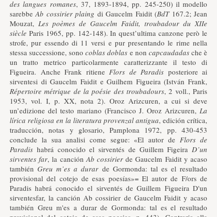
des langues romanes
, 37, 1893-1894, pp. 245-250) il modello
sarebbe
Ab cossirier plaing
di Gaucelm Faidit (
BdT
167.2; Jean
Mouzat,
Les poèmes de Gaucelm Faidit, troubadour du XIIe
siècle
Paris 1965, pp. 142-148). In quest’ultima canzone però le
strofe, pur essendo di 11 versi e pur presentando le rime nella
stessa successione, sono
coblas
doblas
e non
capcaudadas
che è
un tratto metrico particolarmente caratterizzante il testo di
Figueira. Anche Frank ritiene
Flors de Paradis
posteriore ai
sirventesi di Gaucelm Faidit e Guilhem Figueira (István Frank,
Répertoire métrique de la poésie des troubadours
, 2 voll., Paris
1953, vol. I, p. XX, nota 2). Oroz Arizcuren, a cui si deve
un’edizione del testo mariano (Francisco J. Oroz Arizcuren,
La
lírica religiosa en la literatura provenzal antigua
, edición crítica,
traducción, notas y glosario, Pamplona 1972, pp. 430-453
conclude la sua analisi come segue: «El autor de
Flors de
Paradis
habrá conocido el sirventés de Guillem Figeira
D’un
sirventes far
, la canción
Ab cossirier
de Gaucelm Faidit y acaso
también
Greu m’es a durar
de Gormonda: tal es el resultado
provisional del cotejo de esas poesías»= El autor de F/ors de
Paradis habrá conocido el sirventés de Guillem Figueira D'un
sirventesfar, la canción Ab cossirier de Gaucelm Faidit y acaso
también Greu m'es a durar de Gormonda: tal es el resultado