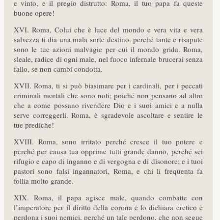
e vinto, e il pregio distrutto: Roma, il tuo papa fa queste
buone opere!
XVI. Roma, Colui che è luce del mondo e vera vita e vera
salvezza ti dia una mala sorte destino, perché tante e risapute
sono le tue azioni malvagie per cui il mondo grida. Roma,
sleale, radice di ogni male, nel fuoco infernale brucerai senza
fallo, se non cambi condotta.
XVII. Roma, ti si può biasimare per i cardinali, per i peccati
criminali mortali che sono noti; poiché non pensano ad altro
che a come possano rivendere Dio e i suoi amici e a nulla
serve correggerli. Roma, è sgradevole ascoltare e sentire le
tue prediche!
XVIII. Roma, sono irritato perché cresce il tuo potere e
perché per causa tua opprime tutti grande danno, perché sei
rifugio e capo di inganno e di vergogna e di disonore; e i tuoi
pastori sono falsi ingannatori, Roma, e chi li frequenta fa
follia molto grande.
XIX. Roma, il papa agisce male, quando combatte con
l’imperatore per il diritto della corona e lo dichiara eretico e
perdona i suoi nemici, perché un tale perdono, che non segue