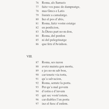
Roma, als Sarrazis
faitz vos pauc de dampnatge,
mas Grecs e Latis
liuratz a carnalatge.
Inz el pos d’abis,
Roma, faitz vostre estatge
en perdicion,
Ja Dieus part no·m don,
Roma, del perdon
ni del pelegrinatge
que fetz d’Avinhon.
VIII.
Roma, ses razon
avetz mainta gen morta,
e jes no·m sab bon,
car tenetz via torta,
qu’a salvacion,
Roma, serratz la porta.
Per qu’a mal govern
d’estiu e d’invern
qui sec vostr’estern,
car diables l’en porta
inz el fuoc d’enfern.