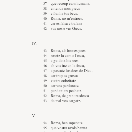
que receup carn humana,
entenda mos precs
e franha tos becs.
Roma, no m’entrecs,
car es falsa e trafana
vas nos e vas Grecs.
IV.
Roma, als homes pecs
rosetz la carn e l’ossa,
e guidatz los secs
ab vos inz en la fossa,
e passatz los decs de Dieu,
car trop es grossa
vostra cobeitatz
car vos perdonatz
per deniers pechatz.
Roma, de gran trasdossa
de mal vos cargatz.
V.
Roma, ben sapchatz
que vostra avols barata