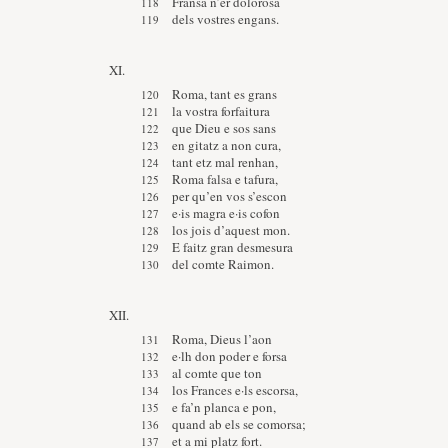
Fransa n’er dolorosa
dels vostres engans.
XI.
Roma, tant es grans
la vostra forfaitura
que Dieu e sos sans
en gitatz a non cura,
tant etz mal renhan,
Roma falsa e tafura,
per qu’en vos s’escon
e·is magra e·is cofon
los jois d’aquest mon.
E faitz gran desmesura
del comte Raimon.
XII.
Roma, Dieus l’aon
e·lh don poder e forsa
al comte que ton
los Frances e·ls escorsa,
e fa’n planca e pon,
quand ab els se comorsa;
et a mi platz fort.