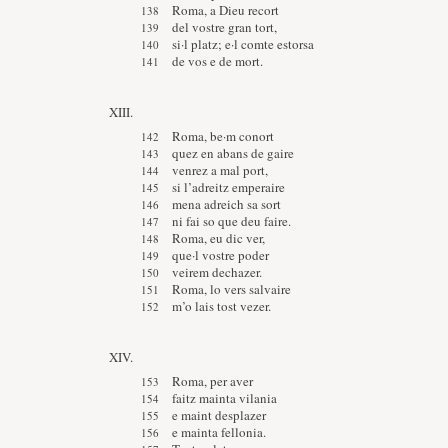
Roma, a Dieu recort
del vostre gran tort,
si·l platz; e·l comte estorsa
de vos e de mort.
XIII.
Roma, be·m conort
quez en abans de gaire
venrez a mal port,
si l’adreitz emperaire
mena adreich sa sort
ni fai so que deu faire.
Roma, eu dic ver,
que·l vostre poder
veirem dechazer.
Roma, lo vers salvaire
m’o lais tost vezer.
XIV.
Roma, per aver
faitz mainta vilania
e maint desplazer
e mainta fellonia.