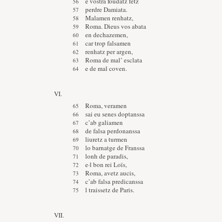
e vostra foudatz fetz
perdre Damiata.
Malamen renhatz,
Roma. Dieus vos abata
en dechazemen,
car trop falsamen
renhatz per argen,
Roma de mal’ esclata
e de mal coven.
VI.
Roma, veramen
sai eu senes doptanssa
c’ab galiamen
de falsa perdonanssa
liuretz a turmen
lo barnatge de Franssa
lonh de paradis,
e·l bon rei Loïs,
Roma, avetz aucis,
c’ab falsa predicanssa
l traissetz de Paris.
VII.