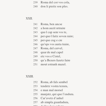
Roma del cor vos cola,
don li pieitz son ples.
XXII.
Roma, ben ancse
a hom auzit retraire
que·l cap sem vos te,
per que·l faitz soven raire;
per que cug e cre
qu’ops vos auria traire,
Roma, del cervel,
quar de mal capel
etz vos e Cistel,
qu’a Bezers fazetz faire
mout estranh mazel.
XXIII.
Roma, ab fals sembel
tendetz vostra tezura,
e man mal morsel
manjatz, qui que l’endura.
Car’avetz d’anhel
ab simpla guardadura,